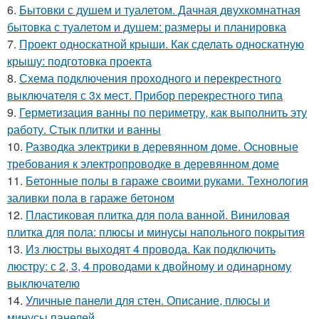
6.
Бытовки с душем и туалетом. Дачная двухкомнатная
бытовка с туалетом и душем: размеры и планировка
7.
Проект односкатной крыши. Как сделать односкатную
крышу: подготовка проекта
8.
Схема подключения проходного и перекрестного
выключателя с 3х мест. Прибор перекрестного типа
9.
Герметизация ванны по периметру, как выполнить эту
работу. Стык плитки и ванны
10.
Разводка электрики в деревянном доме. Основные
требования к электропроводке в деревянном доме
11.
Бетонные полы в гараже своими руками. Технология
заливки пола в гараже бетоном
12.
Пластиковая плитка для пола ванной. Виниловая
плитка для пола: плюсы и минусы напольного покрытия
13.
Из люстры выходят 4 провода. Как подключить
люстру: с 2, 3, 4 проводами к двойному и одинарному
выключателю
14.
Уличные панели для стен. Описание, плюсы и
минусы панелей