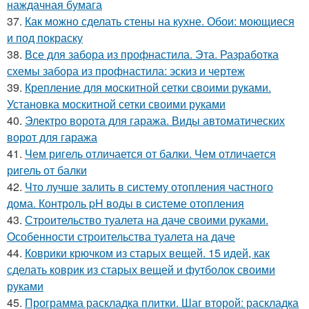
наждачная бумага
37.
Как можно сделать стены на кухне. Обои: моющиеся
и под покраску
38.
Все для забора из профнастила. Эта. Разработка
схемы забора из профнастила: эскиз и чертеж
39.
Крепление для москитной сетки своими руками.
Установка москитной сетки своими руками
40.
Электро ворота для гаража. Виды автоматических
ворот для гаража
41.
Чем ригель отличается от балки. Чем отличается
ригель от балки
42.
Что лучше залить в систему отопления частного
дома. Контроль pH воды в системе отопления
43.
Строительство туалета на даче своими руками.
Особенности строительства туалета на даче
44.
Коврики крючком из старых вещей. 15 идей, как
сделать коврик из старых вещей и футболок своими
руками
45.
Программа раскладка плитки. Шаг второй: раскладка