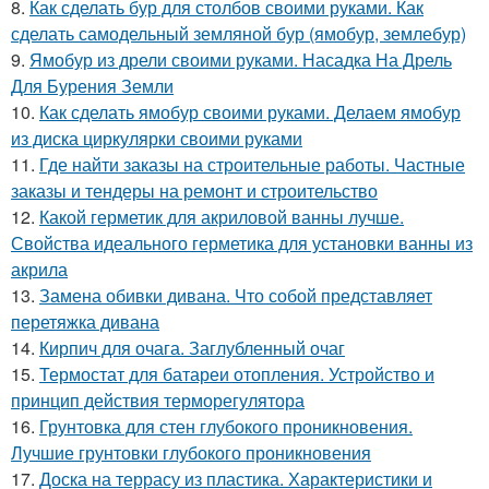
8.
Как сделать бур для столбов своими руками. Как
сделать самодельный земляной бур (ямобур, землебур)
9.
Ямобур из дрели своими руками. Насадка На Дрель
Для Бурения Земли
10.
Как сделать ямобур своими руками. Делаем ямобур
из диска циркулярки своими руками
11.
Где найти заказы на строительные работы. Частные
заказы и тендеры на ремонт и строительство
12.
Какой герметик для акриловой ванны лучше.
Свойства идеального герметика для установки ванны из
акрила
13.
Замена обивки дивана. Что собой представляет
перетяжка дивана
14.
Кирпич для очага. Заглубленный очаг
15.
Термостат для батареи отопления. Устройство и
принцип действия терморегулятора
16.
Грунтовка для стен глубокого проникновения.
Лучшие грунтовки глубокого проникновения
17.
Доска на террасу из пластика. Характеристики и