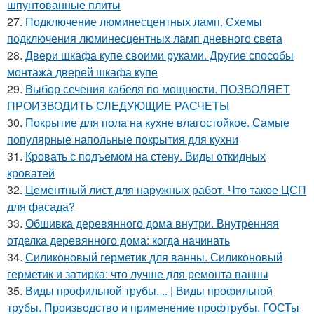
шпунтованные плиты
27.
Подключение люминесцентных ламп. Схемы
подключения люминесцентных ламп дневного света
28.
Двери шкафа купе своими руками. Другие способы
монтажа дверей шкафа купе
29.
Выбор сечения кабеля по мощности. ПОЗВОЛЯЕТ
ПРОИЗВОДИТЬ СЛЕДУЮЩИЕ РАСЧЕТЫ
30.
Покрытие для пола на кухне влагостойкое. Самые
популярные напольные покрытия для кухни
31.
Кровать с подъемом на стену. Виды откидных
кроватей
32.
Цементный лист для наружных работ. Что такое ЦСП
для фасада?
33.
Обшивка деревянного дома внутри. Внутренняя
отделка деревянного дома: когда начинать
34.
Силиконовый герметик для ванны. Силиконовый
герметик и затирка: что лучше для ремонта ванны
35.
Виды профильной трубы. .. | Виды профильной
трубы. Производство и применение профтрубы. ГОСТы