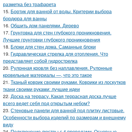
разметка без трафарета
15.
Бортик для ванной от воды. Критерии выбора
бордюра для ванны
16.
Обшить дом панелями. Дерево
17.
Грунтовка для стен глубокого проникновения.
Лучшие грунтовки глубокого проникновения
18.
Блоки для стен дома. Саманные блоки
19.
Гидравлическая стрелка для отопления. Что
представляет собой гидрострелка
20.
Рулонная кровля без наплавления. Рулонные
кровельные материалы —, что это такое
21.
Тканый коврик своими руками. Коврики из лоскутков
ткани своими руками: лучшие идеи
22.
Доска на террасу. Какая террасная доска лучше
всего ведет себя под открытым небом?
23.
Стеновые панели для ванной под плитку листовые.
Особенности выбора изделий по размерам и внешнему
виду
24.
Подключение люстры с 4 проводами. Основные