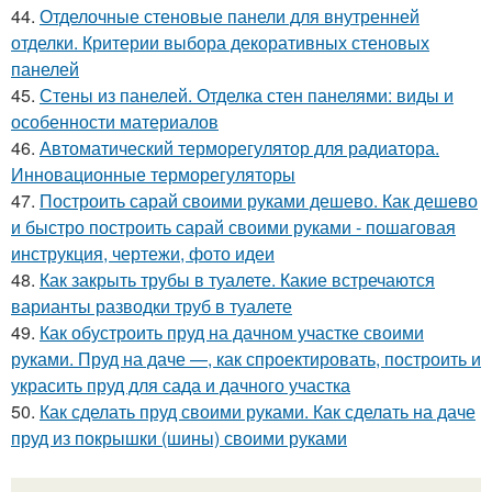
44.
Отделочные стеновые панели для внутренней
отделки. Критерии выбора декоративных стеновых
панелей
45.
Стены из панелей. Отделка стен панелями: виды и
особенности материалов
46.
Автоматический терморегулятор для радиатора.
Инновационные терморегуляторы
47.
Построить сарай своими руками дешево. Как дешево
и быстро построить сарай своими руками - пошаговая
инструкция, чертежи, фото идеи
48.
Как закрыть трубы в туалете. Какие встречаются
варианты разводки труб в туалете
49.
Как обустроить пруд на дачном участке своими
руками. Пруд на даче —, как спроектировать, построить и
украсить пруд для сада и дачного участка
50.
Как сделать пруд своими руками. Как сделать на даче
пруд из покрышки (шины) своими руками