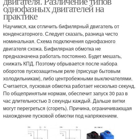
двигателя. Различение типов
однофазных двигателей на
практике
Двигатель к
Научимся, как отличить бифилярный двигатель от
Трехфазный двигатель
однофазной сети
конденсаторного. Следует сказать, разница чисто
номинальная. Схема подключения однофазного
двигателя схожа. Бифилярная обмотка не
предназначена работать постоянно. Будет мешать,
Двигатель без
Двигатель с рабочим
снижать КПД. Поэтому обрывается после набора
конденсатора
оборотов пускозащитным реле (присуще бытовым
холодильникам), либо центробежными выключателями.
Считается, пусковая обмотка работает несколько секунд.
По общепринятым нормам, обеспечит запуск 30 раз в
час длительностью 3 секунды каждый. Дальше витки
могут перегреться (сгореть). Причина, ограничивающая
нахождение пусковой обмотки под напряжением.