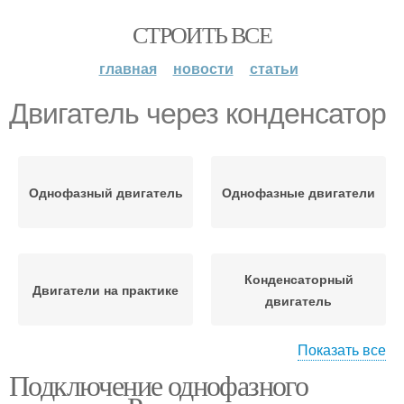
СТРОИТЬ ВСЕ
главная
новости
статьи
Двигатель через конденсатор
Однофазный двигатель
Однофазные двигатели
Конденсаторный
Двигатели на практике
двигатель
Показать все
Подключение однофазного
Асинхронный
Двигатель к
двигатель
трехфазной сети