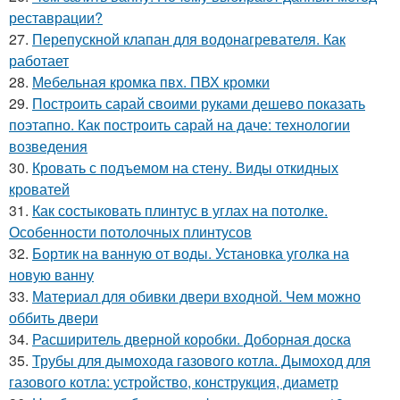
реставрации?
27.
Перепускной клапан для водонагревателя. Как
работает
28.
Мебельная кромка пвх. ПВХ кромки
29.
Построить сарай своими руками дешево показать
поэтапно. Как построить сарай на даче: технологии
возведения
30.
Кровать с подъемом на стену. Виды откидных
кроватей
31.
Как состыковать плинтус в углах на потолке.
Особенности потолочных плинтусов
32.
Бортик на ванную от воды. Установка уголка на
новую ванну
33.
Материал для обивки двери входной. Чем можно
оббить двери
34.
Расширитель дверной коробки. Доборная доска
35.
Трубы для дымохода газового котла. Дымоход для
газового котла: устройство, конструкция, диаметр