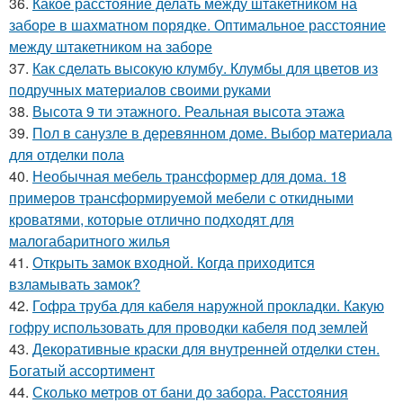
36.
Какое расстояние делать между штакетником на
заборе в шахматном порядке. Оптимальное расстояние
между штакетником на заборе
37.
Как сделать высокую клумбу. Клумбы для цветов из
подручных материалов своими руками
38.
Высота 9 ти этажного. Реальная высота этажа
39.
Пол в санузле в деревянном доме. Выбор материала
для отделки пола
40.
Необычная мебель трансформер для дома. 18
примеров трансформируемой мебели с откидными
кроватями, которые отлично подходят для
малогабаритного жилья
41.
Открыть замок входной. Когда приходится
взламывать замок?
42.
Гофра труба для кабеля наружной прокладки. Какую
гофру использовать для проводки кабеля под землей
43.
Декоративные краски для внутренней отделки стен.
Богатый ассортимент
44.
Сколько метров от бани до забора. Расстояния