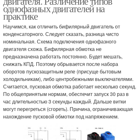
двигателя. Различение типов
однофазных двигателей на
практике
Двигатель без
Научимся, как отличить бифилярный двигатель от
Трехфазный двигатель
конденсатора
конденсаторного. Следует сказать, разница чисто
номинальная. Схема подключения однофазного
двигателя схожа. Бифилярная обмотка не
предназначена работать постоянно. Будет мешать,
Двигатель через
Двигатель с рабочим
снижать КПД. Поэтому обрывается после набора
конденсатор
оборотов пускозащитным реле (присуще бытовым
холодильникам), либо центробежными выключателями.
Считается, пусковая обмотка работает несколько секунд.
По общепринятым нормам, обеспечит запуск 30 раз в
час длительностью 3 секунды каждый. Дальше витки
могут перегреться (сгореть). Причина, ограничивающая
нахождение пусковой обмотки под напряжением.