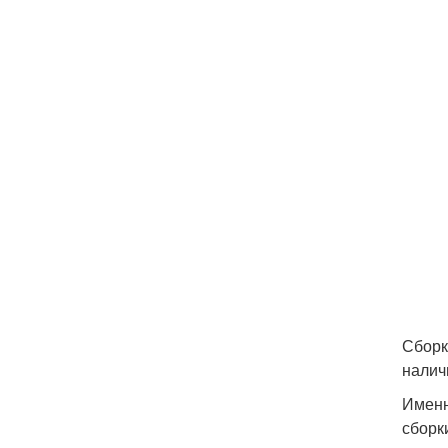
Сборк
налич
Именн
сборк