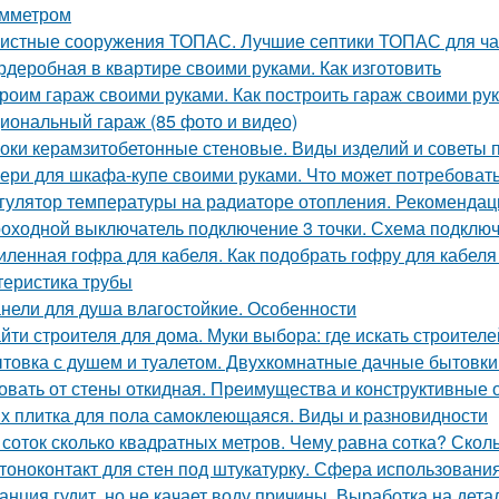
мметром
истные сооружения ТОПАС. Лучшие септики ТОПАС для ча
рдеробная в квартире своими руками. Как изготовить
роим гараж своими руками. Как построить гараж своими ру
иональный гараж (85 фото и видео)
оки керамзитобетонные стеновые. Виды изделий и советы 
ери для шкафа-купе своими руками. Что может потребоват
гулятор температуры на радиаторе отопления. Рекомендац
оходной выключатель подключение 3 точки. Схема подключ
иленная гофра для кабеля. Как подобрать гофру для кабеля
теристика трубы
нели для душа влагостойкие. Особенности
йти строителя для дома. Муки выбора: где искать строителе
товка с душем и туалетом. Двухкомнатные дачные бытовки
овать от стены откидная. Преимущества и конструктивные 
х плитка для пола самоклеющаяся. Виды и разновидности
 соток сколько квадратных метров. Чему равна сотка? Скол
тоноконтакт для стен под штукатурку. Сфера использовани
анция гудит, но не качает воду причины. Выработка на дет