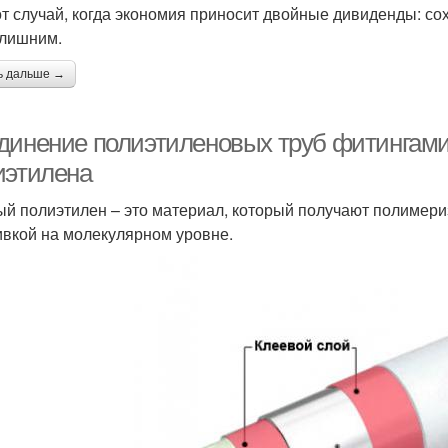
от случай, когда экономия приносит двойные дивиденды: со
 лишним.
ь дальше →
динение полиэтиленовых труб фитингами.
иэтилена
й полиэтилен – это материал, который получают полимери
вкой на молекулярном уровне.