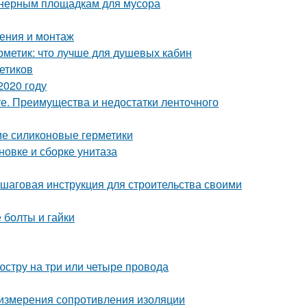
йнерным площадкам для мусора
чения и монтаж
рметик: что лучше для душевых кабин
етиков
2020 году
е. Преимущества и недостатки ленточного
ие силиконовые герметики
овке и сборке унитаза
пошаговая инструкция для строительства своими
 болты и гайки
стру на три или четыре провода
измерения сопротивления изоляции