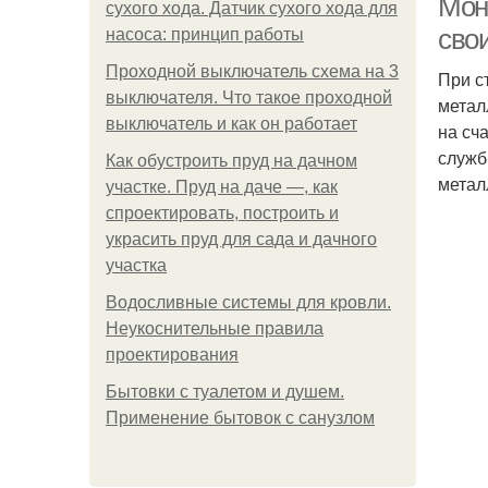
Мон
сухого хода. Датчик сухого хода для
свои
насоса: принцип работы
Проходной выключатель схема на 3
При с
выключателя. Что такое проходной
метал
выключатель и как он работает
на сч
служб
Как обустроить пруд на дачном
метал
участке. Пруд на даче —, как
спроектировать, построить и
украсить пруд для сада и дачного
участка
Водосливные системы для кровли.
Неукоснительные правила
проектирования
Бытовки с туалетом и душем.
Применение бытовок с санузлом