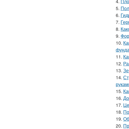
4.
Пло
5.
Пол
6.
Гид
7.
Гер
8.
Как
9.
Фор
10.
Ка
фунд
11.
Ка
12.
Ра
13.
Зе
14.
Ст
рукам
15.
Ка
16.
До
17.
Це
18.
По
19.
Об
20.
Пр