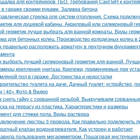
щадка для контейнеров ТБО. Требования СанПиН к конте
 в гараже своими руками. Заливка бетона
равлическая стрелка для систем отопления. Схема подклю
метик для душевой кабины. Акриловый или силиконовый ге
ой герметик лучше выбрать для ванной комнаты. Виды герм
ма для бетонных колец. Производство колодезных колец в 
к правильно расположить арматуру в ленточном фундамент
амента
к выбрать лучший силиконовый герметик для ванной. Лучш
змеры крепления унитаза. Крепежи, применяемые при устан
мляной пол в гараже. Достоинства и недостатки
роительство туалета на даче. Дачный туалет: устройство, 
и | 40+ Фото & Видео
к снять гайку с сорванной резьбой. Выкручиваем сорванные
ска на террасу из пластика. Характеристики и размеры
мент для стяжки пола. Виды раствора
дключение люстры 3 провода. Как правильно подключить лю
ратный клапан водонагревателя. Как устроен и работает
авила пользования мегаомметром. Пошаговая инструкция 