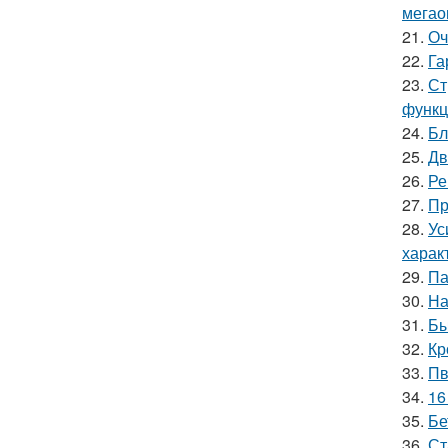
мегао
21.
Оч
22.
Га
23.
Ст
функц
24.
Бл
25.
Дв
26.
Ре
27.
Пр
28.
Ус
харак
29.
Па
30.
На
31.
Бы
32.
Кр
33.
Пв
34.
16
35.
Бе
36.
Ст