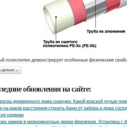
й полиэтилен демонстрирует особенные физические свойс
ь дальше →
ледние обновления на сайте:
раска деревянного дома снаружи. Какой краской лучше по
о на каком расстоянии строить баню от забора и дома сосе
сно нормам
зка замков в межкомнатные двери фрезером. Установка с 