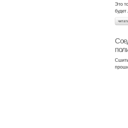
Это т
будет
читат
Сое
пол
Сшиты
проши