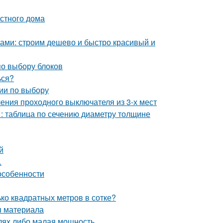
стного дома
ками: строим дешево и быстро красивый и
по выбору блоков
ься?
ии по выбору
ения проходного выключателя из 3-х мест
 : таблица по сечению диаметру толщине
й
.
особенности
ько квадратных метров в сотке?
я материала
алях либо малая мощность