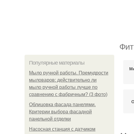
Фит
Популярные материалы
М
Мыло ручной работы. Премудрости
мыловаров: действительно ли
мыло ручной работы лучше по
сравнению с фабричным? (3 фото)
О
Облицовка фасада панелями.
Критерии выбора фасадной
панельной отделки
Насосная станция с датчиком