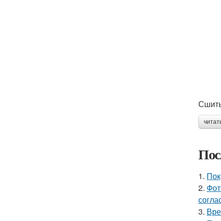
Сшиты
читат
Пос
1.
Пок
2.
Фот
согла
3.
Вре