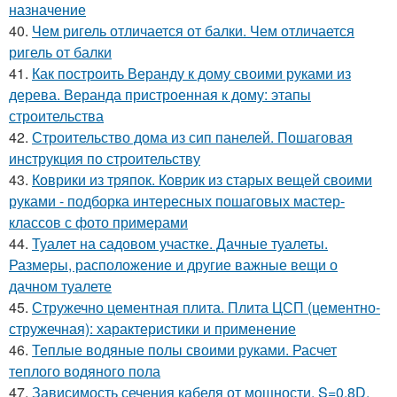
назначение
40.
Чем ригель отличается от балки. Чем отличается
ригель от балки
41.
Как построить Веранду к дому своими руками из
дерева. Веранда пристроенная к дому: этапы
строительства
42.
Строительство дома из сип панелей. Пошаговая
инструкция по строительству
43.
Коврики из тряпок. Коврик из старых вещей своими
руками - подборка интересных пошаговых мастер-
классов с фото примерами
44.
Туалет на садовом участке. Дачные туалеты.
Размеры, расположение и другие важные вещи о
дачном туалете
45.
Стружечно цементная плита. Плита ЦСП (цементно-
стружечная): характеристики и применение
46.
Теплые водяные полы своими руками. Расчет
теплого водяного пола
47.
Зависимость сечения кабеля от мощности. S=0,8D.