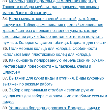
33.
Мебель трансформеры для маленьких квартир.
Тонкости выбора мебели-трансформера для комнат
малогабаритной квартиры
34.
Если смешать коричневый и желтый, какой цвет
получится. Таблица смешивания цветов / смешивания
красок / синтеза оттенков позволяет узнать, как при
смешивании двух и более цветов и оттенков получить
нужный. Колеровка цветов таблица. Вариант для печати.
35.
Полимерные кольца для колодца. Особенности
использования пластиковых колец для колодца
36.
Как обновить полированную мебель своими руками.
Реставрация поверхности – шпаклюем, клеим и
шлифуем
37.
Вытяжки для кухни виды и отличия. Виды кухонных
вытяжек по режиму работы
38.
Забор с кирпичными столбами своими руками.
Фундамент для забора с кирпичными столбами: схемы и
видео
39.
Установка бордюра дорожного. Бордюры, виды и