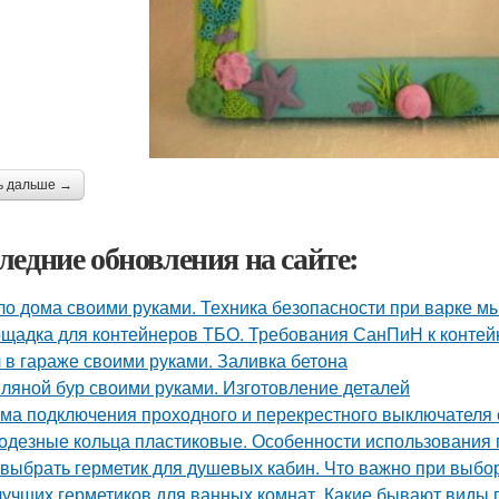
ь дальше →
ледние обновления на сайте:
о дома своими руками. Техника безопасности при варке м
щадка для контейнеров ТБО. Требования СанПиН к конте
 в гараже своими руками. Заливка бетона
ляной бур своими руками. Изготовление деталей
ма подключения проходного и перекрестного выключателя с
одезные кольца пластиковые. Особенности использования 
 выбрать герметик для душевых кабин. Что важно при выбо
лучших герметиков для ванных комнат. Какие бывают виды 