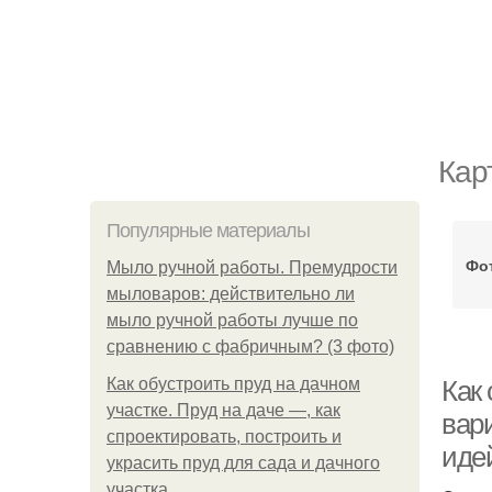
Кар
Популярные материалы
Фот
Мыло ручной работы. Премудрости
мыловаров: действительно ли
мыло ручной работы лучше по
сравнению с фабричным? (3 фото)
Как обустроить пруд на дачном
Как 
участке. Пруд на даче —, как
вар
спроектировать, построить и
иде
украсить пруд для сада и дачного
участка