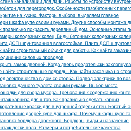
стема канализации для дачи. Работы по устройству внутре
зобетон для перегородок. Особенности газобетонных перег
крытие на кухню. Факторы выбора: выделяем главное
ери шкафа купе своими руками. Другие способы монтажа 
к правильно покрасить деревянный дом. Основные этапы п
змеры колодезных колец. Виды бетонных колодезных коле
ита ДСП шпунтованная влагостойкая. Плита ДСП шпунтов
к найти строительный объект для работы. Как найти заказчик
единение силовых проводов
крыть замок дверной. Когда дверь предательски захлопнулас
е найти строительные подряды. Как найти заказчика на стро
од электричества в дом со столба. Подвод электрики по воз
тановка дачного туалета своими руками. Выбор места
ощадки для сбора мусора. Требования к содержанию конт
нтаж карниза для штор. Как правильно сделать карниз
коративные краски для внутренней отделки стен. Богатый 
готовление дверей купе для шкафа. Почему шкафы-купе т
тановка бордюра дорожного. Бордюры, виды и назначение
нтаж доски пола. Размеры и потребительские качества