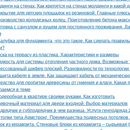
динги на стенах. Как крепятся на стенах молдинги и какой
крытие для детских площадок из резиновой. Главные плюс
оизводство колодезных колец. Приготовление бетона макс
товка с санузлом и душем для постоянного проживания. Да
м
алубка для фундамента, что это такое. Как сделать прави
и?
ска на террасу из пластика. Характеристики и размеры
дкость для системы отопления частного дома. Возможные 
ессованный шифер плоский. Разновидности по технологии
щита кабеля в земле. Как защищают кабель от механическ
едство для пропитки древесины от гниения и влаги. Какая 
раемся в теме
рдеробная в квартире своими руками. Как изготовить
ивочный материал для двери входной. Выбор материалов
дрядчик и субподрядчик в чем разница. Услуги генподряда 2
толки типа Армстронг. Преимущества подвесных потолков 
ок из керамзита. Стеновые блоки из керамзита – сырьевая 