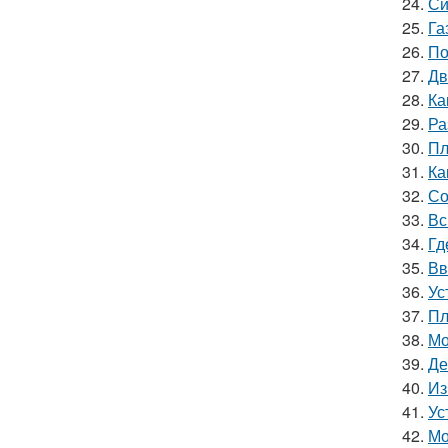
24.
Си
25.
Га
26.
По
27.
Дв
28.
Ка
29.
Ра
30.
Пл
31.
Ка
32.
Со
33.
Вс
34.
Гд
35.
Вв
36.
Ус
37.
Пл
38.
Мо
39.
Де
40.
Из
41.
Ус
42.
Мо