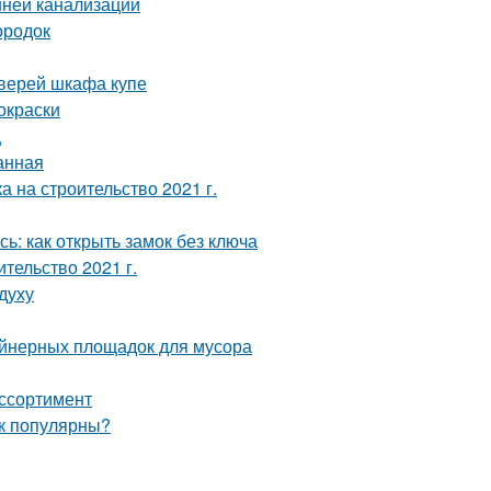
нней канализации
ородок
дверей шкафа купе
окраски
ц
анная
а на строительство 2021 г.
ь: как открыть замок без ключа
ительство 2021 г.
духу
ейнерных площадок для мусора
ассортимент
ак популярны?