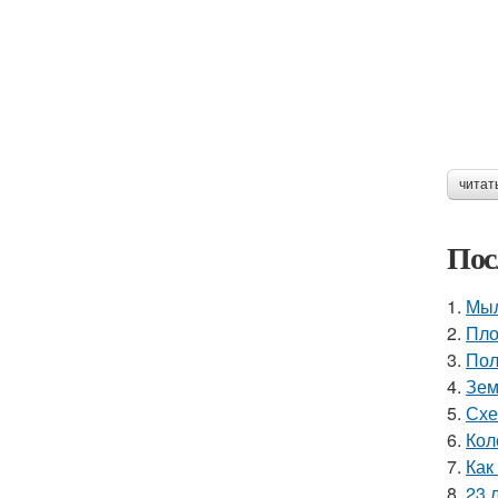
читат
Пос
1.
Мыл
2.
Пло
3.
Пол
4.
Зем
5.
Схе
6.
Кол
7.
Как
8.
23 