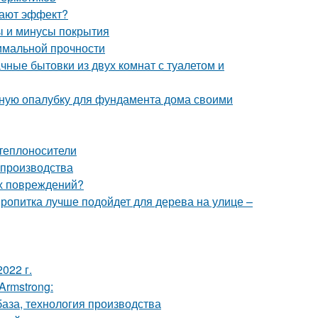
 дают эффект?
ы и минусы покрытия
имальной прочности
чные бытовки из двух комнат с туалетом и
льную опалубку для фундамента дома своими
теплоносители
 производства
их повреждений?
пропитка лучше подойдет для дерева на улице –
022 г.
Armstrong:
база, технология производства