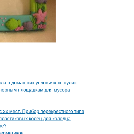
ыла в домашних условиях «с нуля»
йнерным площадкам для мусора
 3х мест. Прибор перекрестного типа
пластиковых колец для колодца
ре?
герметиков