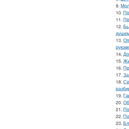
9.
Мол
10.
По
11.
Пр
12.
Бы
душе
13.
Оп
рукам
14.
До
15.
Жи
16.
Пр
17.
За
18.
Ср
разби
19.
Га
20.
Об
21.
По
22.
По
23.
Бл