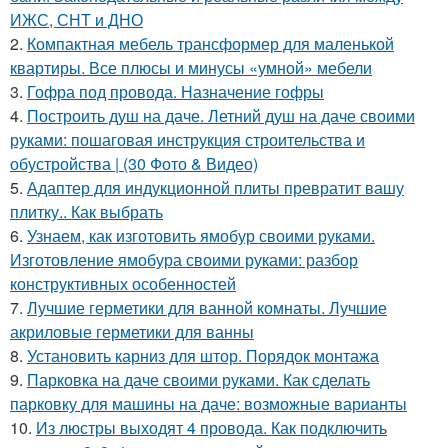
ИЖС, СНТ и ДНО
2.
Компактная мебель трансформер для маленькой
квартиры. Все плюсы и минусы «умной» мебели
3.
Гофра под провода. Назначение гофры
4.
Построить душ на даче. Летний душ на даче своими
руками: пошаговая инструкция строительства и
обустройства | (30 Фото & Видео)
5.
Адаптер для индукционной плиты превратит вашу
плитку.. Как выбрать
6.
Узнаем, как изготовить ямобур своими руками.
Изготовление ямобура своими руками: разбор
конструктивных особенностей
7.
Лучшие герметики для ванной комнаты. Лучшие
акриловые герметики для ванны
8.
Установить карниз для штор. Порядок монтажа
9.
Парковка на даче своими руками. Как сделать
парковку для машины на даче: возможные варианты
10.
Из люстры выходят 4 провода. Как подключить