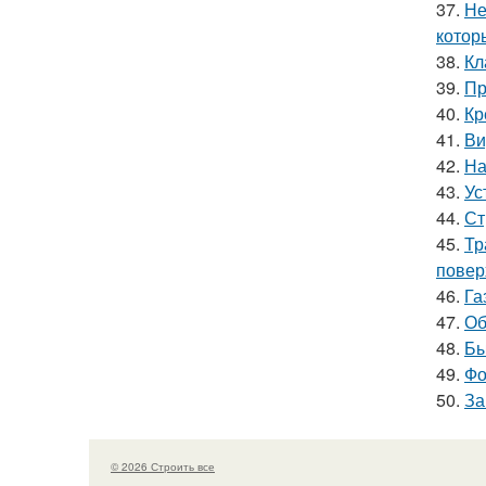
37.
Не
котор
38.
Кл
39.
Пр
40.
Кр
41.
Ви
42.
На
43.
Ус
44.
Ст
45.
Тр
повер
46.
Га
47.
Об
48.
Бы
49.
Фо
50.
За
© 2026 Строить все