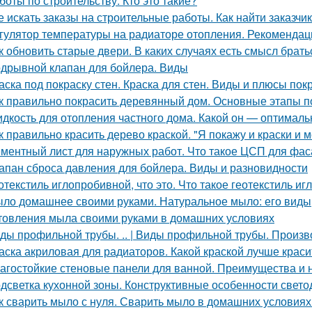
боты по строительству. Кто это такие?
е искать заказы на строительные работы. Как найти заказчик
гулятор температуры на радиаторе отопления. Рекомендац
к обновить старые двери. В каких случаях есть смысл брат
дрывной клапан для бойлера. Виды
аска под покраску стен. Краска для стен. Виды и плюсы покр
к правильно покрасить деревянный дом. Основные этапы п
дкость для отопления частного дома. Какой он — оптимал
к правильно красить дерево краской. "Я покажу и краски и м
ментный лист для наружных работ. Что такое ЦСП для фа
апан сброса давления для бойлера. Виды и разновидности
отекстиль иглопробивной, что это. Что такое геотекстиль и
ло домашнее своими руками. Натуральное мыло: его виды,
товления мыла своими руками в домашних условиях
ды профильной трубы. .. | Виды профильной трубы. Произ
аска акриловая для радиаторов. Какой краской лучше крас
агостойкие стеновые панели для ванной. Преимущества и 
дсветка кухонной зоны. Конструктивные особенности свето
к сварить мыло с нуля. Сварить мыло в домашних условиях