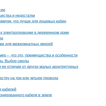
сии
щества и недостатки
рметик: что лучше для душевых кабин
 к электропроводке в деревянном доме
ла
чки для межкомнатных дверей
ер –, что это, преимущества и особенности
иц. Выбор смолы
и ее отличие от других малых архитектурных
стру на три или четыре провода
и кабелей
ронированного кабеля в земле