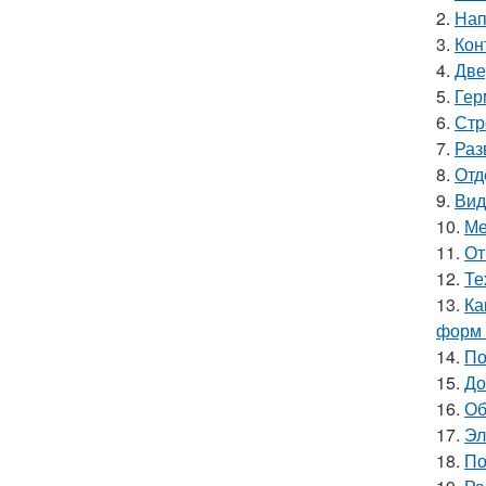
2.
Нап
3.
Кон
4.
Две
5.
Гер
6.
Стр
7.
Раз
8.
Отд
9.
Вид
10.
Ме
11.
От
12.
Те
13.
Ка
форм 
14.
По
15.
До
16.
Об
17.
Эл
18.
По