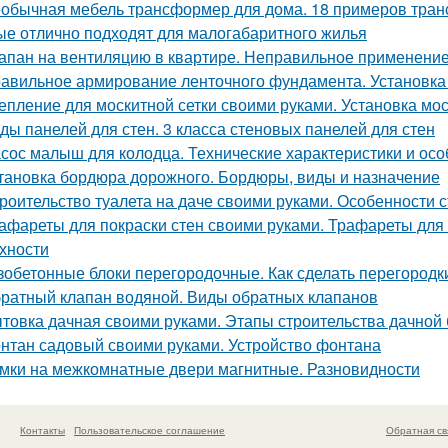
обычная мебель трансформер для дома. 18 примеров тран
ые отлично подходят для малогабаритного жилья
апан на вентиляцию в квартире. Неправильное применени
авильное армирование ленточного фундамента. Установка
епление для москитной сетки своими руками. Установка мо
ды панелей для стен. 3 класса стеновых панелей для стен
сос малыш для колодца. Технические характеристики и ос
тановка бордюра дорожного. Бордюры, виды и назначение
роительство туалета на даче своими руками. Особенности с
афареты для покраски стен своими руками. Трафареты для
хности
зобетонные блоки перегородочные. Как сделать перегородк
ратный клапан водяной. Виды обратных клапанов
товка дачная своими руками. Этапы строительства дачной
нтан садовый своими руками. Устройство фонтана
мки на межкомнатные двери магнитные. Разновидности
Контакты
Пользовательское соглашение
Обратная св