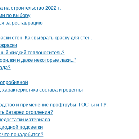
а на строительство 2022 г.
ии по выбору
ься за реставрацию
аски стен. Как выбрать краску для стен.
окраски
ьный жидкий теплоноситель?
орилки и даже некоторые лаки..."
сада?
глопробивной
 характеристика состава и рецепты
водство и применение профтрубы. ГОСТы и ТУ.
ить батареи отопления?
недостатки материала
диодной подсветки
: что понадобится?