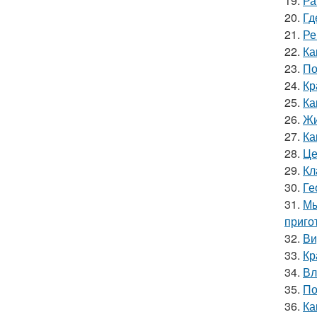
19.
Ра
20.
Гд
21.
Ре
22.
Ка
23.
По
24.
Кр
25.
Ка
26.
Жи
27.
Ка
28.
Це
29.
Кл
30.
Ге
31.
Мы
приго
32.
Ви
33.
Кр
34.
Вл
35.
По
36.
Ка