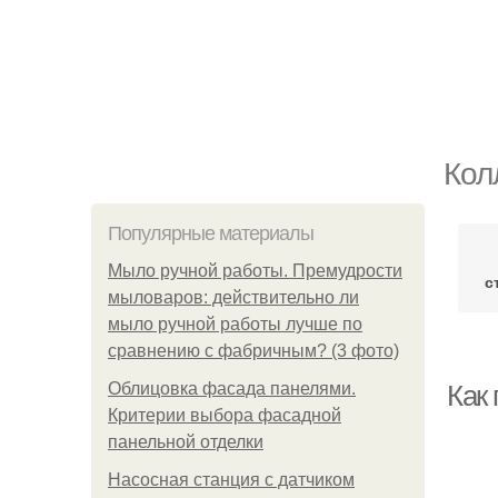
Кол
Популярные материалы
Мыло ручной работы. Премудрости
с
мыловаров: действительно ли
мыло ручной работы лучше по
сравнению с фабричным? (3 фото)
Облицовка фасада панелями.
Как
Критерии выбора фасадной
панельной отделки
Насосная станция с датчиком