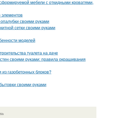
сформируемой мебели с откидными кроватями,
е элементов
 опалубки своими руками
скитной сетки своими руками
обенности моделей
троительства туалета на даче
 стен своими руками: правила окрашивания
и из газобетонных блоков?
 бытовки своими руками
язь