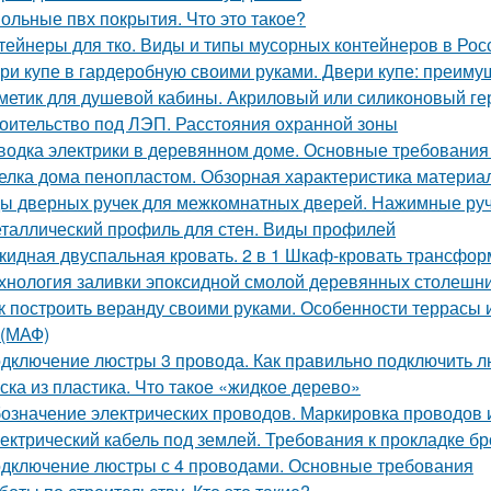
ольные пвх покрытия. Что это такое?
тейнеры для тко. Виды и типы мусорных контейнеров в Рос
ри купе в гардеробную своими руками. Двери купе: преиму
метик для душевой кабины. Акриловый или силиконовый ге
оительство под ЛЭП. Расстояния охранной зоны
водка электрики в деревянном доме. Основные требования
елка дома пенопластом. Обзорная характеристика материа
ы дверных ручек для межкомнатных дверей. Нажимные ру
таллический профиль для стен. Виды профилей
кидная двуспальная кровать. 2 в 1 Шкаф-кровать трансформ
хнология заливки эпоксидной смолой деревянных столешн
к построить веранду своими руками. Особенности террасы 
(МАФ)
дключение люстры 3 провода. Как правильно подключить лю
ска из пластика. Что такое «жидкое дерево»
означение электрических проводов. Маркировка проводов 
ектрический кабель под землей. Требования к прокладке б
дключение люстры с 4 проводами. Основные требования