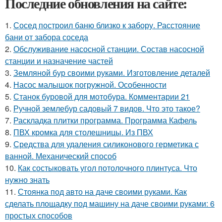
Последние обновления на сайте:
1.
Сосед построил баню близко к забору. Расстояние
бани от забора соседа
2.
Обслуживание насосной станции. Состав насосной
станции и назначение частей
3.
Земляной бур своими руками. Изготовление деталей
4.
Насос малышок погружной. Особенности
5.
Станок буровой для мотобура. Комментарии 21
6.
Ручной землебур садовый 7 видов. Что это такое?
7.
Раскладка плитки программа. Программа Кафель
8.
ПВХ кромка для столешницы. Из ПВХ
9.
Средства для удаления силиконового герметика с
ванной. Механический способ
10.
Как состыковать угол потолочного плинтуса. Что
нужно знать
11.
Стоянка под авто на даче своими руками. Как
сделать площадку под машину на даче своими руками: 6
простых способов