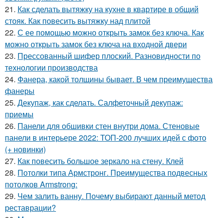
21.
Как сделать вытяжку на кухне в квартире в общий
стояк. Как повесить вытяжку над плитой
22.
С ее помощью можно открыть замок без ключа. Как
можно открыть замок без ключа на входной двери
23.
Прессованный шифер плоский. Разновидности по
технологии производства
24.
Фанера, какой толщины бывает. В чем преимущества
фанеры
25.
Декупаж, как сделать. Салфеточный декупаж:
приемы
26.
Панели для обшивки стен внутри дома. Стеновые
панели в интерьере 2022: ТОП-200 лучших идей с фото
(+ новинки)
27.
Как повесить большое зеркало на стену. Клей
28.
Потолки типа Армстронг. Преимущества подвесных
потолков Armstrong:
29.
Чем залить ванну. Почему выбирают данный метод
реставрации?