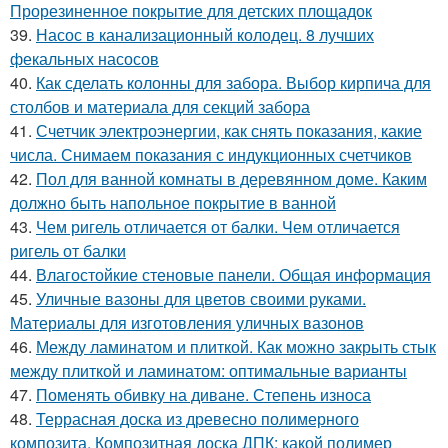
Прорезиненное покрытие для детских площадок
39.
Насос в канализационный колодец. 8 лучших
фекальных насосов
40.
Как сделать колонны для забора. Выбор кирпича для
столбов и материала для секций забора
41.
Счетчик электроэнергии, как снять показания, какие
числа. Снимаем показания с индукционных счетчиков
42.
Пол для ванной комнаты в деревянном доме. Каким
должно быть напольное покрытие в ванной
43.
Чем ригель отличается от балки. Чем отличается
ригель от балки
44.
Влагостойкие стеновые панели. Общая информация
45.
Уличные вазоны для цветов своими руками.
Материалы для изготовления уличных вазонов
46.
Между ламинатом и плиткой. Как можно закрыть стык
между плиткой и ламинатом: оптимальные варианты
47.
Поменять обивку на диване. Степень износа
48.
Террасная доска из древесно полимерного
композита. Композитная доска ДПК: какой полимер