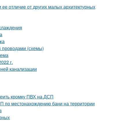
и ее отличие от других малых архитектурных
охлаждения
а
жа
 4 проводами (схемы)
оема
022 г.
нней канализации
леить кромку ПВХ на ДСП
иП по местонахождению бани на территории
в
ерных