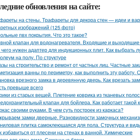
ледние обновления на сайте:
фареты на стены. Трафареты для декора стен — идеи и ва
ретных изображений (125 фото)
ольные пвх покрытия. Что это такое?
вной клапан для водонагревателя. Входящие и выходящие
 чего нужен адаптер для индукционных плит. Как выбрать 
олеум на полу. По структуре
азы на строительство и ремонт от частных лиц. Частные зак
метизация ванны по периметру, как выполнить эту работу. 
ановка врезного замка в деревянную дверь. Как врезать зам
сть превыше всего
рики из старых вещей. Плетение коврика из тканевых полос
едохранительный клапан для бойлера. Как работает такой 
ркас своими руками. В чем суть построек из каркаса?
крываем замки дверные. Разновидности замочных механи
ниловая плитка самоклеющаяся для пола. Структура и вид
к избавиться от плесени на стенах в ванной. Химические
оки для стен дома. Саманные блоки