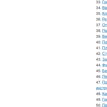
33.
Го
34.
Вв
35.
Кл
36.
Ре
37.
От
38.
Пр
39.
Ви
40.
По
41.
Пл
42.
Ст
43.
За
44.
Фу
45.
Бе
46.
Пе
47.
По
инстр
48.
Ка
49.
Го
50.
Пе