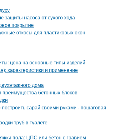
духу
ле защиты насоса от сухого хода
овое покрытие
ружные откосы для пластиковых окон
иты: цена на основные типы изделий
я): характеристики и применение
 двухэтажного дома
 и преимущества бетонных блоков
одки
 построить сарай своими руками - пошаговая
водки труб в туалете
тяжки пола: ЦПС или бетон с гравием