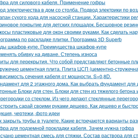
фра для силового кабеля. Применение гофры
од электричества в дом со столба. Подвод электрики по воз
апан сухого хода для насосной станции. Характеристики ре
зиновое покрытие для детских площадок. Бесшовное резин
косы пластиковые для окон своими руками. Как сделать на
ограмма по раскладке плитки. Программа 3D Superb
ды шкафов-купе. Преимущества шкафов-купе
менять обивку на диване. Степень износа
иты для перекрытия. Что собой представляют бетонные пл
ружечно цементная плита. Плита ЦСП (цементно-стружечна
висимость сечения кабеля от мощности. S=0,8D.
ндамент для 2 этажного дома. Как выбрать фундамент для
тонные Блоки для стен. Блоки для стен из тяжелого бетона
регородки со стеклом. Из чего делают стеклянные перегор
строить сарай своими руками дешево. Как дешево и быстро
укция, чертежи, фото идеи
к закрыть трубы в туалете. Какие встречаются варианты раз
фра для подземной прокладки кабеля. Зачем нужна гофра
счано цементная смесь для стяжки. Состав раствора для с