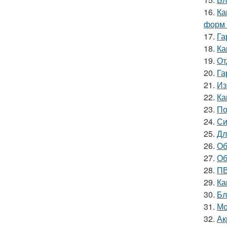
16.
Ка
форм 
17.
Га
18.
Ка
19.
От
20.
Га
21.
Из
22.
Ка
23.
По
24.
Си
25.
Дл
26.
Об
27.
Об
28.
ПВ
29.
Ка
30.
Бл
31.
Мо
32.
Ак