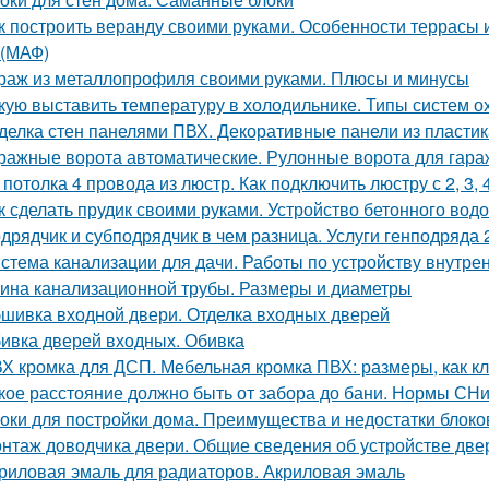
к построить веранду своими руками. Особенности террасы 
(МАФ)
раж из металлопрофиля своими руками. Плюсы и минусы
кую выставить температуру в холодильнике. Типы систем 
делка стен панелями ПВХ. Декоративные панели из пластик
ражные ворота автоматические. Рулонные ворота для гара
 потолка 4 провода из люстр. Как подключить люстру с 2, 3,
к сделать прудик своими руками. Устройство бетонного вод
дрядчик и субподрядчик в чем разница. Услуги генподряда 2
стема канализации для дачи. Работы по устройству внутре
ина канализационной трубы. Размеры и диаметры
шивка входной двери. Отделка входных дверей
ивка дверей входных. Обивка
Х кромка для ДСП. Мебельная кромка ПВХ: размеры, как к
кое расстояние должно быть от забора до бани. Нормы СН
оки для постройки дома. Преимущества и недостатки блоко
нтаж доводчика двери. Общие сведения об устройстве дв
риловая эмаль для радиаторов. Акриловая эмаль