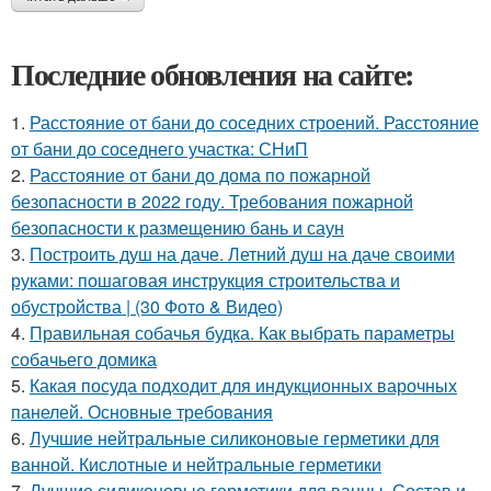
Последние обновления на сайте:
1.
Расстояние от бани до соседних строений. Расстояние
от бани до соседнего участка: СНиП
2.
Расстояние от бани до дома по пожарной
безопасности в 2022 году. Требования пожарной
безопасности к размещению бань и саун
3.
Построить душ на даче. Летний душ на даче своими
руками: пошаговая инструкция строительства и
обустройства | (30 Фото & Видео)
4.
Правильная собачья будка. Как выбрать параметры
собачьего домика
5.
Какая посуда подходит для индукционных варочных
панелей. Основные требования
6.
Лучшие нейтральные силиконовые герметики для
ванной. Кислотные и нейтральные герметики
7.
Лучшие силиконовые герметики для ванны. Состав и