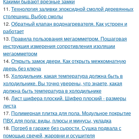
Какими бывают врезные замки
11.
Технология заливки эпоксидной смолой деревянных
столешниц. Выбор смолы
12.
Обратный клапан водонагревателя. Как устроен и
работает
13.
Правила пользования мегаомметром. Пошаговая
инструкция измерения сопротивления изоляции
мегаомметром
14.
Открыть замок двери. Как открыть межкомнатную
дверь без ключа
15.
Холодильник, какая температура должна быть в
холодильнике. Вы точно уверены, что знаете, какая
должна быть температура в холодильнике
16.
Лист шифера плоский. Шифер плоский - размеры
листа
17.
Полимерная плитка для пола. Модульное покрытие
ПВХ для пола: виды, плюсы и минусы, укладка
18.
Погреб в гараже без сырости. Сушка подвала с
помощью свечей, жаровни и осушителя