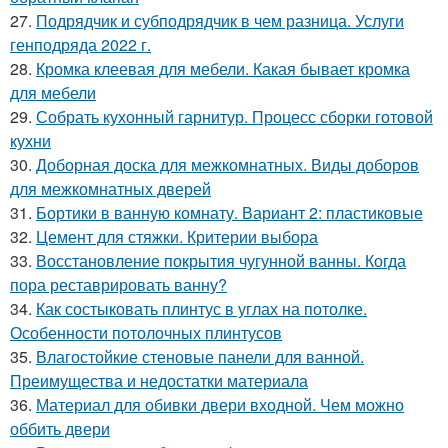
27.
Подрядчик и субподрядчик в чем разница. Услуги
генподряда 2022 г.
28.
Кромка клеевая для мебели. Какая бывает кромка
для мебели
29.
Собрать кухонный гарнитур. Процесс сборки готовой
кухни
30.
Доборная доска для межкомнатных. Виды доборов
для межкомнатных дверей
31.
Бортики в ванную комнату. Вариант 2: пластиковые
32.
Цемент для стяжки. Критерии выбора
33.
Восстановление покрытия чугунной ванны. Когда
пора реставрировать ванну?
34.
Как состыковать плинтус в углах на потолке.
Особенности потолочных плинтусов
35.
Влагостойкие стеновые панели для ванной.
Преимущества и недостатки материала
36.
Материал для обивки двери входной. Чем можно
оббить двери