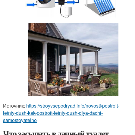
Источник:
https://stroyvsepodryad.info/novosti/postroit-
letniy-dush-kak-postroit-letniy-dush-dlya-dachi-
samostoyatelno
Что засыпать в дачный туалет,