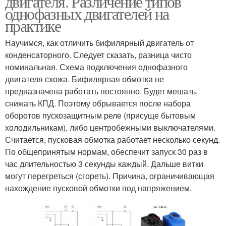
двигателя. Различение типов
однофазных двигателей на
практике
Двигатель к
Двигатель без
Научимся, как отличить бифилярный двигатель от
однофазной сети
конденсатора
конденсаторного. Следует сказать, разница чисто
номинальная. Схема подключения однофазного
двигателя схожа. Бифилярная обмотка не
предназначена работать постоянно. Будет мешать,
Двигатель через
Двигатель с рабочим
снижать КПД. Поэтому обрывается после набора
конденсатор
оборотов пускозащитным реле (присуще бытовым
холодильникам), либо центробежными выключателями.
Считается, пусковая обмотка работает несколько секунд.
По общепринятым нормам, обеспечит запуск 30 раз в
час длительностью 3 секунды каждый. Дальше витки
могут перегреться (сгореть). Причина, ограничивающая
нахождение пусковой обмотки под напряжением.