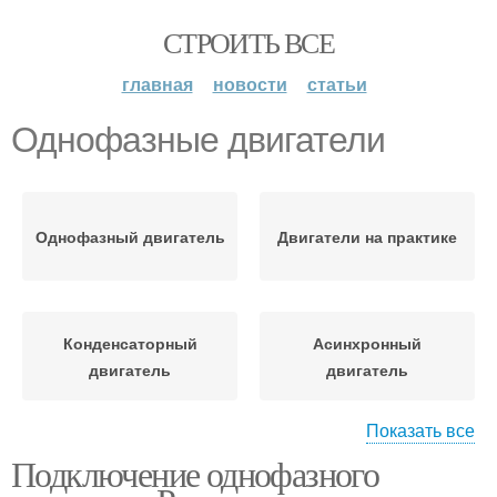
СТРОИТЬ ВСЕ
главная
новости
статьи
Однофазные двигатели
Однофазный двигатель
Двигатели на практике
Конденсаторный
Асинхронный
двигатель
двигатель
Показать все
Подключение однофазного
Двигатель к
Трехфазный двигатель
трехфазной сети