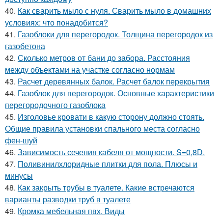
40.
Как сварить мыло с нуля. Сварить мыло в домашних
условиях: что понадобится?
41.
Газоблоки для перегородок. Толщина перегородок из
газобетона
42.
Сколько метров от бани до забора. Расстояния
между объектами на участке согласно нормам
43.
Расчет деревянных балок. Расчет балок перекрытия
44.
Газоблок для перегородок. Основные характеристики
перегородочного газоблока
45.
Изголовье кровати в какую сторону должно стоять.
Общие правила установки спального места согласно
фен-шуй
46.
Зависимость сечения кабеля от мощности. S=0,8D.
47.
Поливинилхлоридные плитки для пола. Плюсы и
минусы
48.
Как закрыть трубы в туалете. Какие встречаются
варианты разводки труб в туалете
49.
Кромка мебельная пвх. Виды