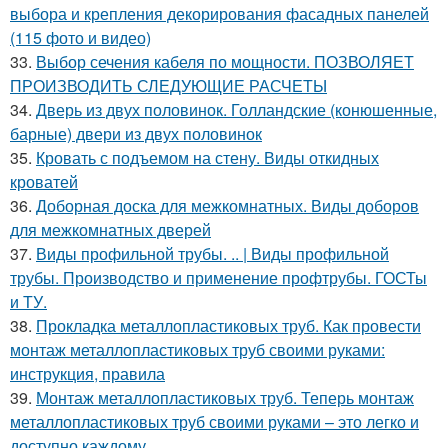
выбора и крепления декорирования фасадных панелей
(115 фото и видео)
33.
Выбор сечения кабеля по мощности. ПОЗВОЛЯЕТ
ПРОИЗВОДИТЬ СЛЕДУЮЩИЕ РАСЧЕТЫ
34.
Дверь из двух половинок. Голландские (конюшенные,
барные) двери из двух половинок
35.
Кровать с подъемом на стену. Виды откидных
кроватей
36.
Доборная доска для межкомнатных. Виды доборов
для межкомнатных дверей
37.
Виды профильной трубы. .. | Виды профильной
трубы. Производство и применение профтрубы. ГОСТы
и ТУ.
38.
Прокладка металлопластиковых труб. Как провести
монтаж металлопластиковых труб своими руками:
инструкция, правила
39.
Монтаж металлопластиковых труб. Теперь монтаж
металлопластиковых труб своими руками – это легко и
доступно каждому