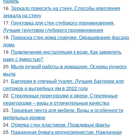
панель
16.
Зеркало повесить на стену. Способы крепления
зеркала на стену
17.
Грунтовка для стен глубокого проникновения.
Лучшие грунтовки глубокого проникновения
18.
Покраска стен дома снаружи. Окрашивание фасада
дома
19.
Подключение инсталляции к воде. Как закрепить
раму с ёмкостью?
20.
Мыло ручной работы в домашних. Основы ручного
мыла
21.
Бактерии в уличный туалет. Лучшие бактерии для
септиков и выгребных ям в 2022 году
22.
Стеклянные перегородки и двери. Стеклянные
перегородки – виды и отличительные качества
23.
Торцевая лента для мебели. Виды и особенности
мебельных кромок
24.
Отделка стен пластиком. Правдивые факты
25.
Наждачная бумага крупнозернистая. Наждачная