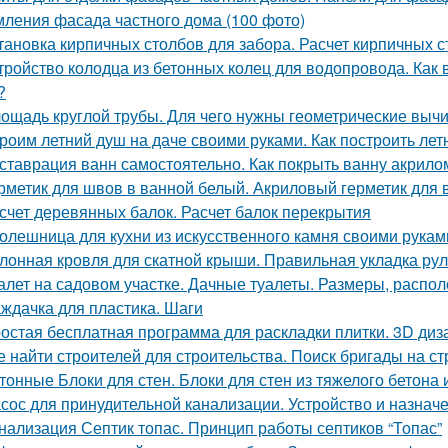
ления фасада частного дома (100 фото)
тановка кирпичных столбов для забора. Расчет кирпичных 
тройство колодца из бетонных колец для водопровода. Как
?
ощадь круглой трубы. Для чего нужны геометрические выч
роим летний душ на даче своими руками. Как построить ле
ставрация ванн самостоятельно. Как покрыть ванну акрил
рметик для швов в ванной белый. Акриловый герметик для 
счет деревянных балок. Расчет балок перекрытия
олешница для кухни из искусственного камня своими рукам
лонная кровля для скатной крыши. Правильная укладка ру
алет на садовом участке. Дачные туалеты. Размеры, распо
ждачка для пластика. Шаги
остая бесплатная программа для раскладки плитки. 3D диза
е найти строителей для строительства. Поиск бригады на с
тонные Блоки для стен. Блоки для стен из тяжелого бетона
сос для принудительной канализации. Устройство и назнач
нализация Септик топас. Принцип работы септиков “Топас”