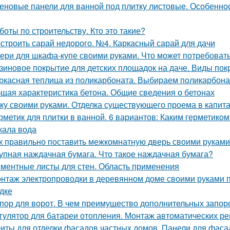
еновые панели для ванной под плитку листовые. Особенно
боты по строительству. Кто это такие?
строить сарай недорого. №4. Каркасный сарай для дачи
ери для шкафа-купе своими руками. Что может потребоват
зиновое покрытие для детских площадок на даче. Виды пок
ркасная теплица из поликарбоната. Выбираем поликарбона
щая характеристика бетона. Общие сведения о бетонах
ку своими руками. Отделка существующего проема в капитал
рметик для плитки в ванной. 6 вариантов: Каким герметиком
кала вода
к правильно поставить межкомнатную дверь своими руками
упная наждачная бумага. Что такое наждачная бумага?
ментные листы для стен. Область применения
нтаж электропроводки в деревянном доме своими руками 
дке
пор для ворот. В чем преимущество дополнительных запор
гулятор для батареи отопления. Монтаж автоматических ре
иты для отделки фасадов частных домов. Панели для фаса