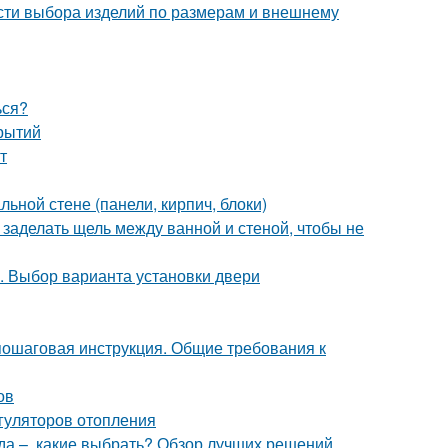
сти выбора изделий по размерам и внешнему
ься?
рытий
т
ьной стене (панели, кирпич, блоки)
 заделать щель между ванной и стеной, чтобы не
. Выбор варианта установки двери
пошаговая инструкция. Общие требования к
ов
гуляторов отопления
да –, какие выбрать? Обзор лучших решений,