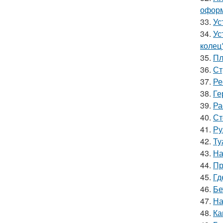
оформ
33.
Ус
34.
Ус
колец
35.
Пл
36.
Ст
37.
Ре
38.
Ге
39.
Ра
40.
Ст
41.
Ру
42.
Ту
43.
На
44.
Пр
45.
Гд
46.
Бе
47.
На
48.
Ка