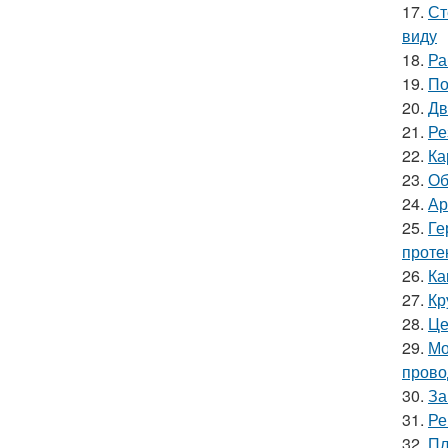
17.
Ст
виду
18.
Ра
19.
По
20.
Дв
21.
Ре
22.
Ка
23.
Об
24.
Ар
25.
Ге
проте
26.
Ка
27.
Кр
28.
Це
29.
Мо
прово
30.
За
31.
Ре
32.
Пл