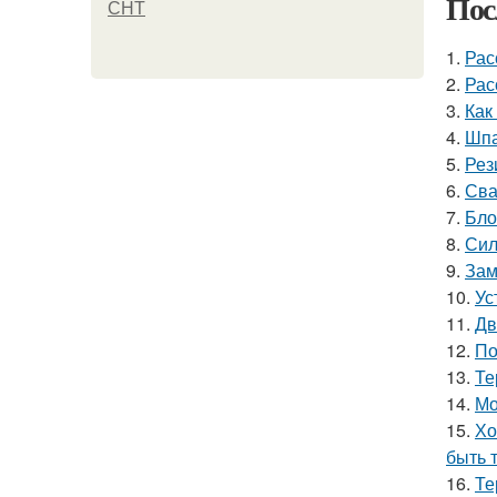
Пос
СНТ
1.
Рас
2.
Рас
3.
Как
4.
Шпа
5.
Рез
6.
Сва
7.
Бло
8.
Сил
9.
Зам
10.
Ус
11.
Дв
12.
По
13.
Те
14.
Мо
15.
Хо
быть 
16.
Те