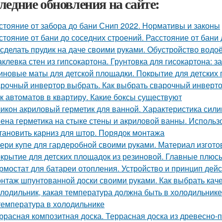
ледние обновления на сайте:
стояние от забора до бани Снип 2022. Нормативы и законы
стояние от бани до соседних строений. Расстояние от бани
 сделать прудик на даче своими руками. Обустройство вод
клевка стен из гипсокартона. Грунтовка для гисокартона: за
иновые маты для детской площадки. Покрытие для детских
рочный инвертор выбрать. Как выбрать сварочный инверт
к автоматов в квартиру. Какие боксы существуют
икон акриловый герметик для ванной. Характеристика сили
ена герметика на стыке стены и акриловой ванны. Использ
тановить карниз для штор. Порядок монтажа
ери купе для гардеробной своими руками. Материал изгот
крытие для детских площадок из резиновой. Главные плюс
рмостат для батареи отопления. Устройство и принцип дей
нтаж шпунтованной доски своими руками. Как выбрать ка
лодильник, какая температура должна быть в холодильнике.
температура в холодильнике
ррасная композитная доска. Террасная доска из древесно-