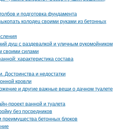
столбов и подготовка фундамента
 выкопать колодец своими руками из бетонных
исления
тний душ с раздевалкой и уличным рукомойником
ом своими силами
ванной: характеристика состава
и. Достоинства и недостатки
лонной кровли
ложение и другие важные вещи о дачном туалете
йн-проект ванной и туалета
тройку без посредников
 и преимущества бетонных блоков
ение