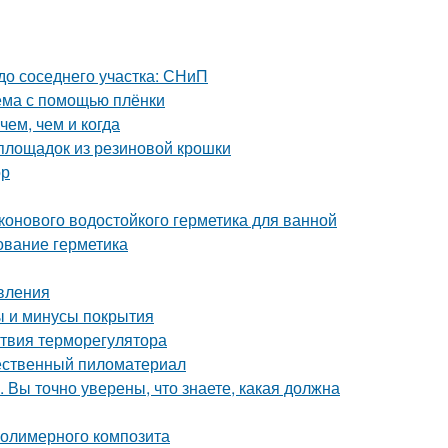
 до соседнего участка: СНиП
оёма с помощью плёнки
чем, чем и когда
 площадок из резиновой крошки
ор
конового водостойкого герметика для ванной
ование герметика
овления
ы и минусы покрытия
ствия терморегулятора
чественный пиломатериал
 Вы точно уверены, что знаете, какая должна
полимерного композита