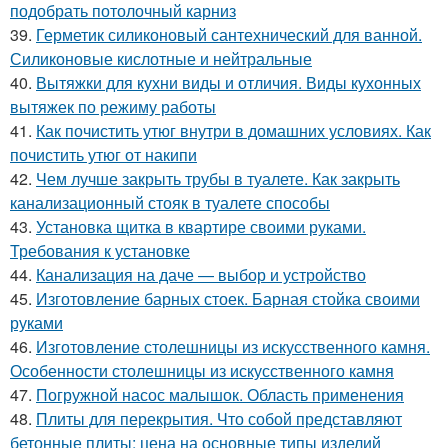
подобрать потолочный карниз
39.
Герметик силиконовый сантехнический для ванной.
Силиконовые кислотные и нейтральные
40.
Вытяжки для кухни виды и отличия. Виды кухонных
вытяжек по режиму работы
41.
Как почистить утюг внутри в домашних условиях. Как
почистить утюг от накипи
42.
Чем лучше закрыть трубы в туалете. Как закрыть
канализационный стояк в туалете способы
43.
Установка щитка в квартире своими руками.
Требования к установке
44.
Канализация на даче — выбор и устройство
45.
Изготовление барных стоек. Барная стойка своими
руками
46.
Изготовление столешницы из искусственного камня.
Особенности столешницы из искусственного камня
47.
Погружной насос малышок. Область применения
48.
Плиты для перекрытия. Что собой представляют
бетонные плиты: цена на основные типы изделий