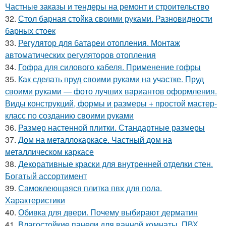
Частные заказы и тендеры на ремонт и строительство
32.
Стол барная стойка своими руками. Разновидности
барных стоек
33.
Регулятор для батареи отопления. Монтаж
автоматических регуляторов отопления
34.
Гофра для силового кабеля. Применение гофры
35.
Как сделать пруд своими руками на участке. Пруд
своими руками — фото лучших вариантов оформления.
Виды конструкций, формы и размеры + простой мастер-
класс по созданию своими руками
36.
Размер настенной плитки. Стандартные размеры
37.
Дом на металлокаркасе. Частный дом на
металлическом каркасе
38.
Декоративные краски для внутренней отделки стен.
Богатый ассортимент
39.
Самоклеющаяся плитка пвх для пола.
Характеристики
40.
Обивка для двери. Почему выбирают дерматин
41.
Влагостойкие панели для ванной комнаты. ПВХ