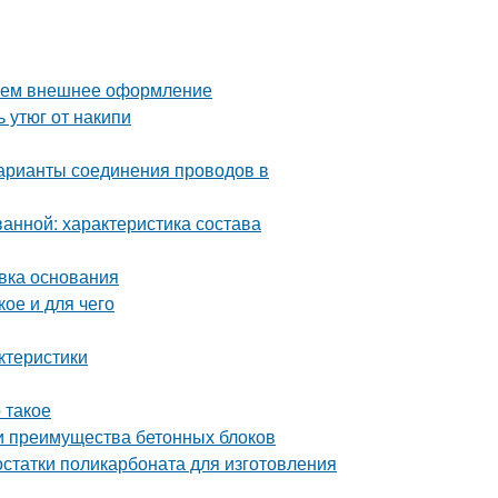
раем внешнее оформление
ь утюг от накипи
арианты соединения проводов в
ванной: характеристика состава
овка основания
ое и для чего
ктеристики
 такое
 и преимущества бетонных блоков
статки поликарбоната для изготовления