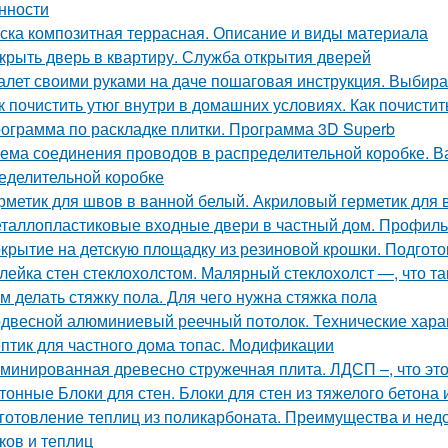
нности
ска композитная террасная. Описание и виды материала
крыть дверь в квартиру. Служба открытия дверей
алет своими руками на даче пошаговая инструкция. Выби
к почистить утюг внутри в домашних условиях. Как почистит
ограмма по раскладке плитки. Программа 3D Superb
ема соединения проводов в распределительной коробке. В
еделительной коробке
рметик для швов в ванной белый. Акриловый герметик для 
таллопластиковые входные двери в частный дом. Профиль
крытие на детскую площадку из резиновой крошки. Подгот
лейка стен стеклохолстом. Малярный стеклохолст —, что так
м делать стяжку пола. Для чего нужна стяжка пола
двесной алюминиевый реечный потолок. Технические хара
птик для частного дома топас. Модификации
минированная древесно стружечная плита. ЛДСП –, что это
тонные Блоки для стен. Блоки для стен из тяжелого бетона
готовление теплиц из поликарбоната. Преимущества и недо
ков и теплиц