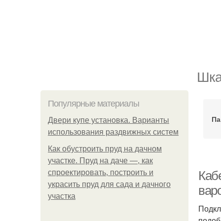
Шка
Популярные материалы
Па
Двери купе установка. Варианты
использования раздвижных систем
Как обустроить пруд на дачном
участке. Пруд на даче —, как
спроектировать, построить и
Каб
украсить пруд для сада и дачного
вар
участка
Подкл
подоб