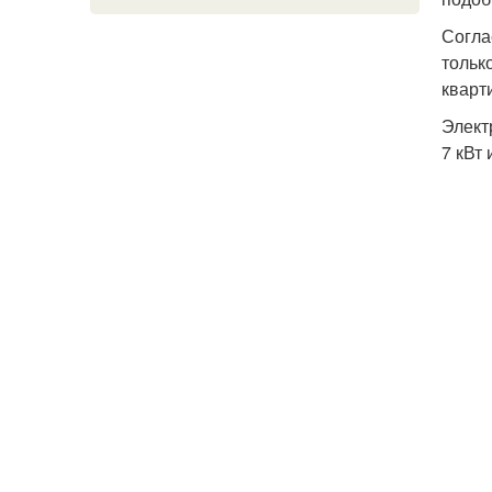
Согла
тольк
кварт
Элект
7 кВт