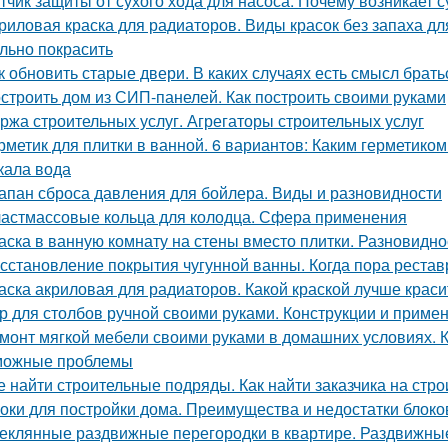
тчик защиты от сухого хода для насоса. Почему возникает с
риловая краска для радиаторов. Виды красок без запаха дл
льно покрасить
к обновить старые двери. В каких случаях есть смысл брат
строить дом из СИП-панелей. Как построить своими руками
ржа строительных услуг. Агрегаторы строительных услуг
рметик для плитки в ванной. 6 вариантов: Каким герметиком
кала вода
апан сброса давления для бойлера. Виды и разновидности
астмассовые кольца для колодца. Сфера применения
аска в ванную комнату на стены вместо плитки. Разновидно
сстановление покрытия чугунной ванны. Когда пора рестав
аска акриловая для радиаторов. Какой краской лучше крас
р для столбов ручной своими руками. Конструкции и приме
монт мягкой мебели своими руками в домашних условиях. 
можные проблемы
е найти строительные подряды. Как найти заказчика на стро
оки для постройки дома. Преимущества и недостатки блоко
еклянные раздвижные перегородки в квартире. Раздвижные 