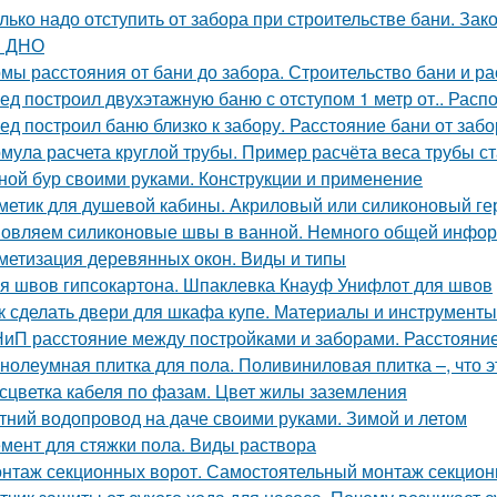
лько надо отступить от забора при строительстве бани. З
и ДНО
мы расстояния от бани до забора. Строительство бани и р
ед построил двухэтажную баню с отступом 1 метр от.. Расп
ед построил баню близко к забору. Расстояние бани от заб
мула расчета круглой трубы. Пример расчёта веса трубы ст
ной бур своими руками. Конструкции и применение
метик для душевой кабины. Акриловый или силиконовый ге
овляем силиконовые швы в ванной. Немного общей инфо
метизация деревянных окон. Виды и типы
я швов гипсокартона. Шпаклевка Кнауф Унифлот для швов
к сделать двери для шкафа купе. Материалы и инструменты
иП расстояние между постройками и заборами. Расстояни
нолеумная плитка для пола. Поливиниловая плитка –, что э
сцветка кабеля по фазам. Цвет жилы заземления
тний водопровод на даче своими руками. Зимой и летом
мент для стяжки пола. Виды раствора
нтаж секционных ворот. Самостоятельный монтаж секцион