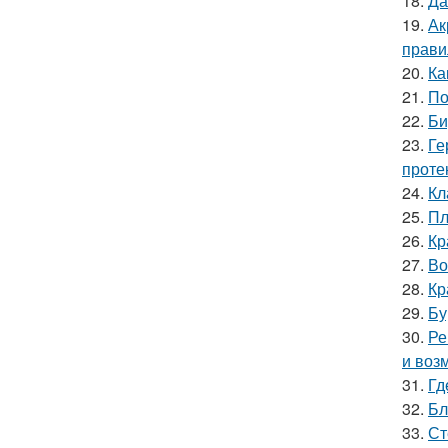
18.
Да
19.
Ак
прави
20.
Ка
21.
По
22.
Би
23.
Ге
проте
24.
Кл
25.
Пл
26.
Кр
27.
Во
28.
Кр
29.
Бу
30.
Ре
и воз
31.
Гд
32.
Бл
33.
Ст