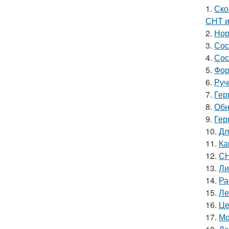
1.
Ско
СНТ 
2.
Нор
3.
Сос
4.
Сос
5.
Фор
6.
Руч
7.
Гер
8.
Обн
9.
Гер
10.
Дл
11.
Ка
12.
СН
13.
Ли
14.
Ра
15.
Ле
16.
Це
17.
Мо