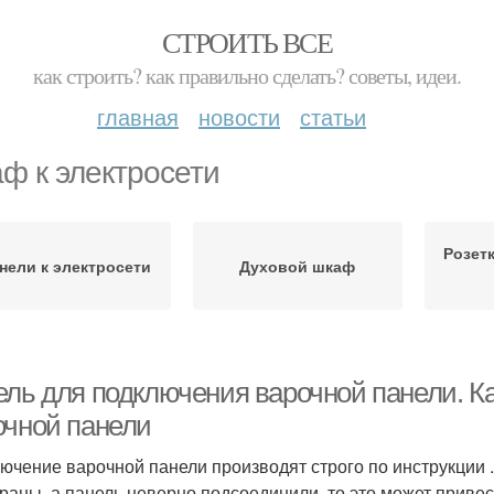
СТРОИТЬ ВСЕ
как строить? как правильно сделать? советы, идеи.
главная
новости
статьи
ф к электросети
Розет
нели к электросети
Духовой шкаф
ель для подключения варочной панели. К
очной панели
ючение варочной панели производят строго по инструкции .
раны, а панель неверно подсоединили, то это может привес