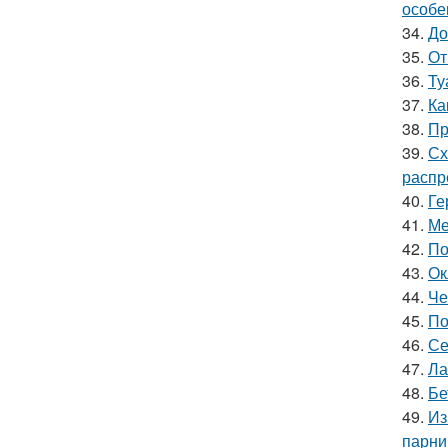
особе
34.
До
35.
От
36.
Ту
37.
Ка
38.
Пр
39.
Сх
распр
40.
Ге
41.
Ме
42.
По
43.
Ок
44.
Че
45.
По
46.
Се
47.
Ла
48.
Бе
49.
Из
парни