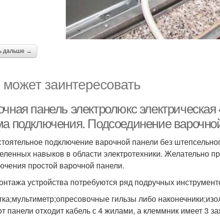
ь дальше →
 может заинтересовать
очная панель электролюкс электрическая
ма подключения. Подсоединение варочной 
тоятельное подключение варочной панели без штепсельног
еленных навыков в области электротехники. Желательно п
ючения простой варочной панели.
онтажа устройства потребуются ряд подручных инструмент
тка;мультиметр;опресовочные гильзы либо наконечники;изо
от панели отходит кабель с 4 жилами, а клеммник имеет 3 