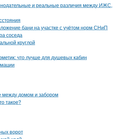
аконодательные и реальные различия между ИЖС,
асстояния
оложение бани на участке с учётом норм СНиП
ора соседа
альной круглой
рметик: что лучше для душевых кабин
рмации
е между домом и забором
то такое?
ных ворот