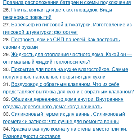
Правила расположения батареи и схемы подключения
26.
Плитка мягкая для детских площадок. Виды
резиновых покрытий
27.
Барельеф из гипсовой штукатурки. Изготовление из
гипсовой штукатурки: фотоотчет
28.
Построить дом из СИП-панелей. Как построить
своими руками
29.
Жидкость для отопления частного дома. Какой он —
оптимальный жидкий теплоноситель?
30.
Покрытие для пола на кухне влагостойкое. Самые
популярные напольные покрытия для кухни
31.
Воздуховод с обратным клапаном. Что из себя
представляет вытяжка для кухни с обратным клапаном?
32.
Обшивка деревянного дома внутри. Внутренняя
отделка деревянного дома: когда начинать
33.
Силиконовый герметик для ванны. Силиконовый
герметик и затирка: что лучше для ремонта ванны
34.
Краска в ванную комнату на стены вместо плитки.
Разновидности составов