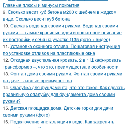
Главные плюсы и минусы покрытия
9.
Сколько весит куб бетона м200 с щебнем в жидком
виде. Сколько весит куб бетона
10.
Сделать водопад своими руками. Водопад своими
руками — самые красивые идеи и пошаговое описание
их постройки у себя на участке (135 фото + видео)
11.
Установка оконного отлива. Пошаговая инструкция
по установке отливов на пластиковые окна
12.
Откидная двуспальная кровать. 2 в 1 Шкаф-кровать
трансформер –, что это, преимущества и особенности
13.
Фонтан дома своими руками. Фонтан своими руками
на даче: главные преимущества
14.
Опалубка для фундамента, что это такое. Как сделать
правильную опалубку для фундамента дома своими
руками?
15.
Детская площадка дома. Детские горки для дачи
своими руками (фото)
16.
Подключение инсталляции к воде. Как закрепить