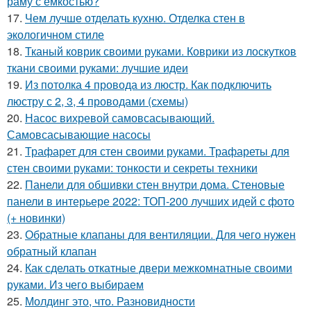
раму с ёмкостью?
17.
Чем лучше отделать кухню. Отделка стен в
экологичном стиле
18.
Тканый коврик своими руками. Коврики из лоскутков
ткани своими руками: лучшие идеи
19.
Из потолка 4 провода из люстр. Как подключить
люстру с 2, 3, 4 проводами (схемы)
20.
Насос вихревой самовсасывающий.
Самовсасывающие насосы
21.
Трафарет для стен своими руками. Трафареты для
стен своими руками: тонкости и секреты техники
22.
Панели для обшивки стен внутри дома. Стеновые
панели в интерьере 2022: ТОП-200 лучших идей с фото
(+ новинки)
23.
Обратные клапаны для вентиляции. Для чего нужен
обратный клапан
24.
Как сделать откатные двери межкомнатные своими
руками. Из чего выбираем
25.
Молдинг это, что. Разновидности