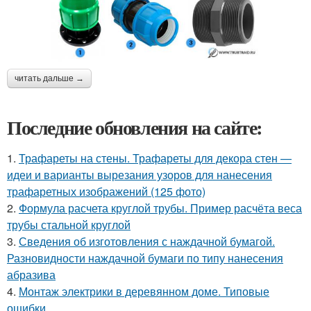
читать дальше →
Последние обновления на сайте:
1.
Трафареты на стены. Трафареты для декора стен —
идеи и варианты вырезания узоров для нанесения
трафаретных изображений (125 фото)
2.
Формула расчета круглой трубы. Пример расчёта веса
трубы стальной круглой
3.
Сведения об изготовления с наждачной бумагой.
Разновидности наждачной бумаги по типу нанесения
абразива
4.
Монтаж электрики в деревянном доме. Типовые
ошибки