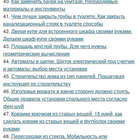
40.
Как заменить бачок на унитазе. Необходимые
материалы и инструменты
41.
Чем лучше закрыть трубы в туалете. Как закрыть
канализационный стояк в туалете способы
42.
Двери купе для встроенного шкафа своими руками.
Делаем шкаф-купе своими руками
43.
Площадь круглой трубы. Для чего нужны
геометрические вычисления
44.
Автоматы в щитке. Щиток электрический под счетчик
и автоматы: выбор места установки
45.
Строительство дома из сип панелей. Пошаговая
инструкция по строительству
46.
Изголовье кровати в какую сторону должно стоять.
Общие правила установки спального места согласно
фен-шуй
47.
Коврики крючком из старых вещей. 15 идей, как
сделать коврик из старых вещей и футболок своими
руками
48.
Перегородки из стекла. Мобильность или