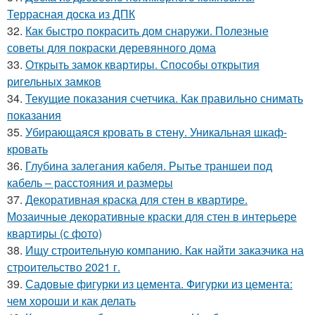
Террасная доска из ДПК
32.
Как быстро покрасить дом снаружи. Полезные
советы для покраски деревянного дома
33.
Открыть замок квартиры. Способы открытия
ригельных замков
34.
Текущие показания счетчика. Как правильно снимать
показания
35.
Убирающаяся кровать в стену. Уникальная шкаф-
кровать
36.
Глубина залегания кабеля. Рытье траншеи под
кабель – расстояния и размеры
37.
Декоративная краска для стен в квартире.
Мозаичные декоративные краски для стен в интерьере
квартиры (с фото)
38.
Ищу строительную компанию. Как найти заказчика на
строительство 2021 г.
39.
Садовые фигурки из цемента. Фигурки из цемента:
чем хороши и как делать