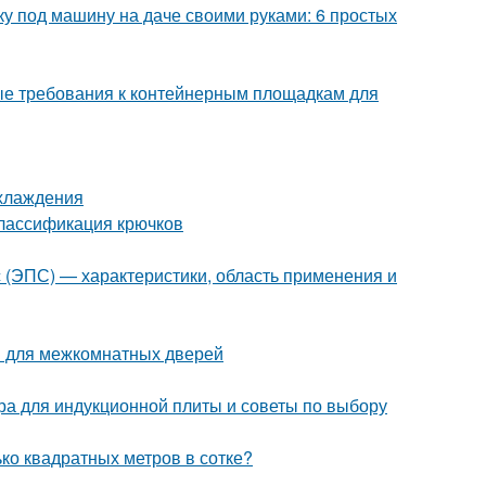
ку под машину на даче своими руками: 6 простых
ые требования к контейнерным площадкам для
охлаждения
Классификация крючков
с (ЭПС) — характеристики, область применения и
ов для межкомнатных дверей
ера для индукционной плиты и советы по выбору
ько квадратных метров в сотке?