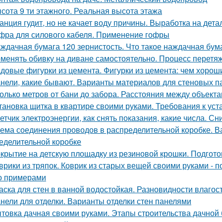
сота 9 ти этажного. Реальная высота этажа
анция гудит, но не качает воду причины. Выработка на дет
фра для силового кабеля. Применение гофры
ждачная бумага 120 зернистость. Что такое наждачная бум
менять обивку на диване самостоятельно. Процесс перетяж
довые фигурки из цемента. Фигурки из цемента: чем хороши
нели, какие бывают. Варианты материалов для стеновых п
олько метров от бани до забора. Расстояния между объекта
тановка щитка в квартире своими руками. Требования к уст
етчик электроэнергии, как снять показания, какие числа. С
ема соединения проводов в распределительной коробке. В
еделительной коробке
крытие на детскую площадку из резиновой крошки. Подгот
врики из тряпок. Коврик из старых вещей своими руками -
о примерами
аска для стен в ванной водостойкая. Разновидности влагос
нели для отделки. Варианты отделки стен панелями
товка дачная своими руками. Этапы строительства дачной