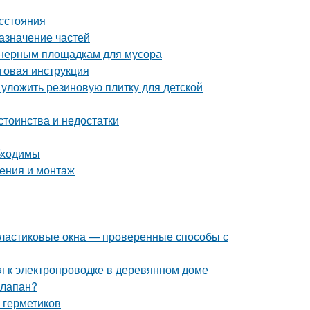
асстояния
азначение частей
йнерным площадкам для мусора
говая инструкция
 уложить резиновую плитку для детской
стоинства и недостатки
бходимы
чения и монтаж
 пластиковые окна — проверенные способы с
я к электропроводке в деревянном доме
клапан?
 герметиков