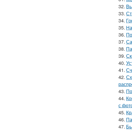
32.
Вы
33.
Ст
34.
Го
35.
На
36.
По
37.
Са
38.
Па
39.
Ск
40.
Ус
41.
Сч
42.
Сх
распр
43.
По
44.
Ко
с фот
45.
Кр
46.
Па
47.
Бы