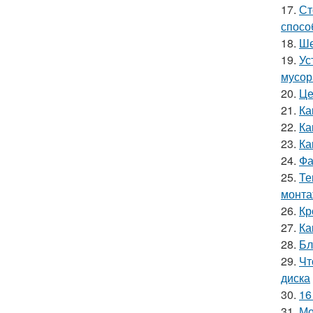
17.
Ст
спосо
18.
Ше
19.
Ус
мусор
20.
Це
21.
Ка
22.
Ка
23.
Ка
24.
Фа
25.
Те
монт
26.
Кр
27.
Ка
28.
Бл
29.
Чт
диска
30.
16
31.
Мо