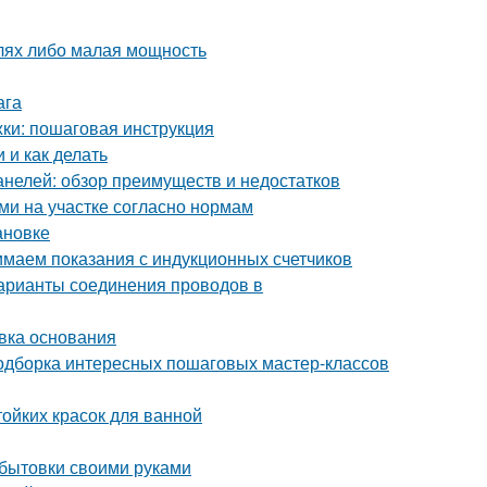
алях либо малая мощность
ага
ки: пошаговая инструкция
 и как делать
анелей: обзор преимуществ и недостатков
ми на участке согласно нормам
ановке
нимаем показания с индукционных счетчиков
арианты соединения проводов в
овка основания
 подборка интересных пошаговых мастер-классов
тойких красок для ванной
 бытовки своими руками