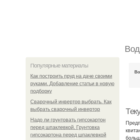
Вод
Популярные материалы
Во
Как построить пруд на даче своими
руками. Добавление статьи в новую
подборку
Сварочный инвертор выбрать. Как
выбрать сварочный инвертор
Тек
Надо ли грунтовать гипсокартон
Предп
перед шпаклевкой. Грунтовка
квита
гипсокартона перед шпаклевкой
больш