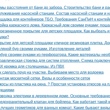
мы расстояния от бани до забора. Строительство бани и р
луживание насосной станции. Состав насосной станции и н
щадка для контейнеров ТБО. Требования СанПиН к конте
ойка каркасного дома. Каркасный дом своими руками: поша
резиненное покрытие для детских площадок. Как выбрать и
адки?
рытие для детской площадки уличное резиновая плитка. До
ляной бур своими руками. Изготовление деталей
бур своими руками из перфоратора. Какие материалы нео
равлическая стрелка для систем отопления. Схема подклю
Х кромка для столешницы. Из ПВХ
к сделать пруд на участке. Выбираем место для водоема
нтаж москитной сетки. Виды и особенности сеток
косы из пластика на окна. ? Простая установка откосов на
укциями
зводка электрики в деревянном доме. Основные требовани
едохранительный клапан для бойлера. Как работает такой 
 лучших герметиков для ванных комнат. Какие бывают виды