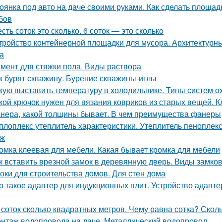
оянка под авто на даче своими руками. Как сделать площад
бов
сть соток это сколько. 6 соток — это сколько
тройство контейнерной площадки для мусора. Архитектурн
а
мент для стяжки пола. Виды раствора
к бурят скважину. Бурение скважины-иглы
кую выставить температуру в холодильнике. Типы систем 
кой крючок нужен для вязания ковриков из старых вещей. 
нера, какой толщины бывает. В чем преимущества фанеры
плоплекс утеплитель характеристики. Утеплитель пеноплек
аж
омка клеевая для мебели. Какая бывает кромка для мебели
к вставить врезной замок в деревянную дверь. Виды замк
оки для строительства домов. Для стен дома
о такое адаптер для индукционных плит. Устройство адапт
 соток сколько квадратных метров. Чему равна сотка? Скол
нтаж водопровода на даче. Металлический водопровод