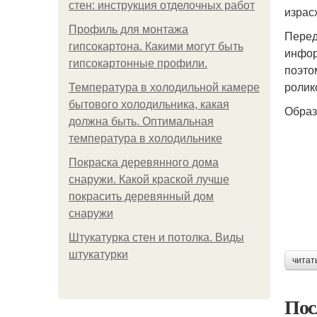
стен: инструкция отделочных работ
израс
Профиль для монтажа
Перед
гипсокартона. Какими могут быть
инфор
гипсокартонные профили.
поэто
ролик
Температура в холодильной камере
бытового холодильника, какая
Образ
должна быть. Оптимальная
температура в холодильнике
Покраска деревянного дома
снаружи. Какой краской лучше
покрасить деревянный дом
снаружи
Штукатурка стен и потолка. Виды
штукатурки
читат
Пос