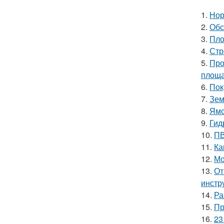
1.
Нор
2.
Обс
3.
Пло
4.
Стр
5.
Про
площ
6.
Пок
7.
Зем
8.
Ямо
9.
Гид
10.
ПВ
11.
Ка
12.
Мо
13.
От
инстр
14.
Ра
15.
Пр
16.
23