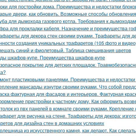
оки для постройки дома. Преимущества и недостатки блоко
арые двери, как обновить. Возможные способы обновления
уба для дымохода газового котла. Требования к дымоходам
фра для прокладки кабеля. Назначение и преимущества го
афареты для декора стен своими руками. Трафареты для де
нности создания уникальных трафаретов (105 фото и видео
ешать синий и фиолетовый. Таблица смешивания цветов
ды шкафов-купе. Преимущества шкафов-купе
зопасное покрытие для детских площадок. Травмобезопасн
ка?
монт пластиковыми панелями. Преимущества и недостатки
епление мансарды изнутри своими руками. Что собой пред
аска фактурная для фасадов и интерьеров. Фактурная крас
ормление пристройки к частному дому. Как оформить возв
толок из пвх панелей в комнате своими руками. Крепление
афарет для рисунка на стене. Трафареты для декора: изго
ретов для дизайна стен в домашних условиях
олешница из искусственного камня, как делают. Как сделат