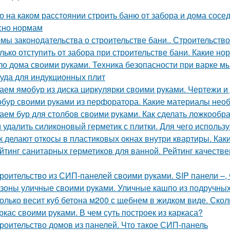
о на каком расстоянии строить баню от забора и дома сосе
сно нормам
мы законодательства о строительстве бани.. Строительство
лько отступить от забора при строительстве бани. Какие н
о дома своими руками. Техника безопасности при варке м
уда для индукционных плит
аем ямобур из диска циркулярки своими руками. Чертежи 
бур своими руками из перфоратора. Какие материалы нео
аем бур для столбов своими руками. Как сделать ложкообр
 удалить силиконовый герметик с плитки. Для чего использу
к делают откосы в пластиковых окнах внутри квартиры. Как
йтинг санитарных герметиков для ванной. Рейтинг качеств
роительство из СИП-панелей своими руками. SIP панели –, ч
зоны уличные своими руками. Уличные кашпо из подручных
олько весит куб бетона м200 с щебнем в жидком виде. Скол
ркас своими руками. В чем суть построек из каркаса?
роительство домов из панелей. Что такое СИП-панель