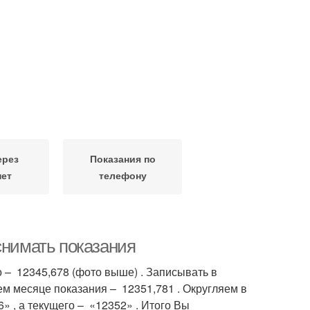
ерез
Показания по
нет
телефону
снимать показания
 – 12345,678 (фото выше) . Записывать в
м месяце показания – 12351,781 . Округляем в
 , а текущего – «12352» . Итого Вы