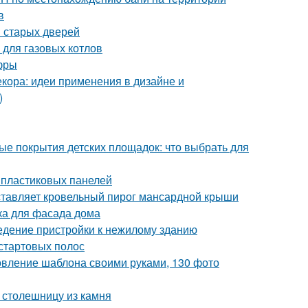
в
 старых дверей
 для газовых котлов
фры
кора: идеи применения в дизайне и
)
ые покрытия детских площадок: что выбрать для
 пластиковых панелей
ставляет кровельный пирог мансардной крыши
ка для фасада дома
едение пристройки к нежилому зданию
 стартовых полос
товление шаблона своими руками, 130 фото
ь столешницу из камня