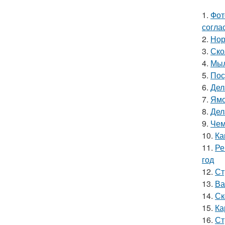
1.
Фот
согла
2.
Нор
3.
Ско
4.
Мыл
5.
Пос
6.
Дел
7.
Ямо
8.
Дел
9.
Чем
10.
Ка
11.
Ре
год
12.
Ст
13.
Ва
14.
Ск
15.
Ка
16.
Ст