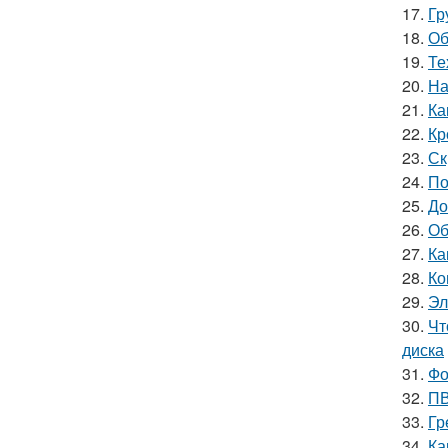
17.
Гр
18.
Об
19.
Те
20.
На
21.
Ка
22.
Кр
23.
Ск
24.
По
25.
До
26.
Об
27.
Ка
28.
Ко
29.
Эл
30.
Чт
диска
31.
Фо
32.
ПВ
33.
Гр
34.
Ка