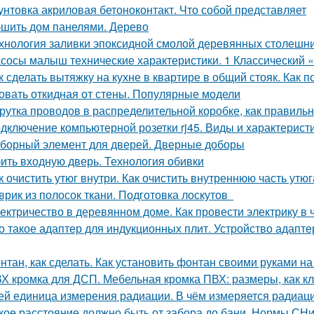
унтовка акриловая бетоноконтакт. Что собой представляет
шить дом панелями. Дерево
хнология заливки эпоксидной смолой деревянных столешн
сосы малыш технические характеристики. 1 Классический
к сделать вытяжку на кухне в квартире в общий стояк. Как 
овать откидная от стены. Популярные модели
рутка проводов в распределительной коробке, как правиль
дключение компьютерной розетки rj45. Виды и характерист
борный элемент для дверей. Дверные доборы
ить входную дверь. Технология обивки
к очистить утюг внутри. Как очистить внутреннюю часть утюг
врик из полосок ткани. Подготовка лоскутов
ектричество в деревянном доме. Как провести электрику в
о такое адаптер для индукционных плит. Устройство адапт
нтан, как сделать. Как установить фонтан своими руками на
Х кромка для ДСП. Мебельная кромка ПВХ: размеры, как к
ей единица измерения радиации. В чём измеряется радиац
кое расстояние должно быть от забора до бани. Нормы СН