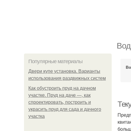
Вод
Популярные материалы
Во
Двери купе установка. Варианты
использования раздвижных систем
Как обустроить пруд на дачном
участке. Пруд на даче —, как
спроектировать, построить и
Тек
украсить пруд для сада и дачного
Предп
участка
квита
больш