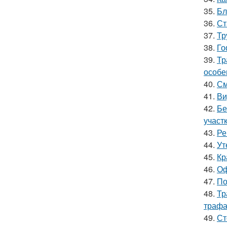
35.
Бл
36.
Ст
37.
Тр
38.
Го
39.
Тр
особе
40.
См
41.
Ви
42.
Бе
участ
43.
Ре
44.
Ут
45.
Кр
46.
Оф
47.
По
48.
Тр
трафа
49.
Ст