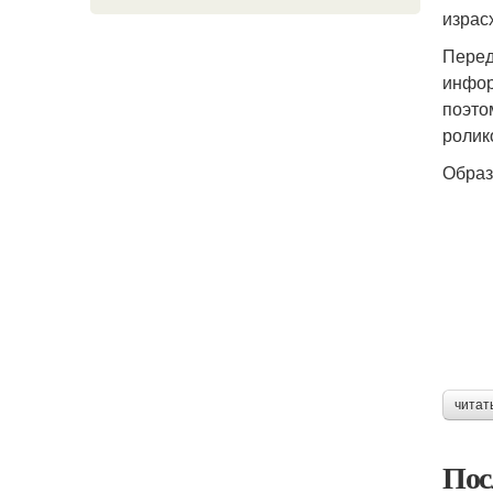
израс
Перед
инфор
поэто
ролик
Образ
читат
Пос