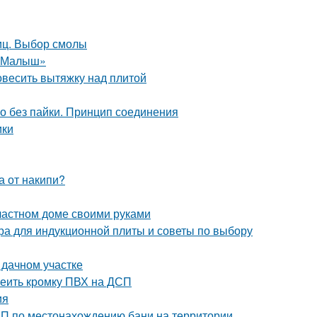
иц. Выбор смолы
 «Малыш»
повесить вытяжку над плитой
но без пайки. Принцип соединения
ики
а от накипи?
 частном доме своими руками
ера для индукционной плиты и советы по выбору
 дачном участке
леить кромку ПВХ на ДСП
ия
иП по местонахождению бани на территории