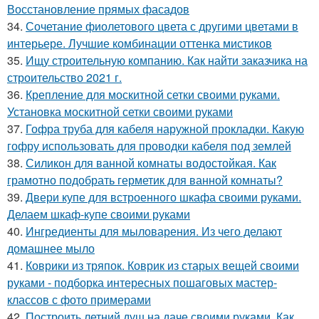
Восстановление прямых фасадов
34.
Сочетание фиолетового цвета с другими цветами в
интерьере. Лучшие комбинации оттенка мистиков
35.
Ищу строительную компанию. Как найти заказчика на
строительство 2021 г.
36.
Крепление для москитной сетки своими руками.
Установка москитной сетки своими руками
37.
Гофра труба для кабеля наружной прокладки. Какую
гофру использовать для проводки кабеля под землей
38.
Силикон для ванной комнаты водостойкая. Как
грамотно подобрать герметик для ванной комнаты?
39.
Двери купе для встроенного шкафа своими руками.
Делаем шкаф-купе своими руками
40.
Ингредиенты для мыловарения. Из чего делают
домашнее мыло
41.
Коврики из тряпок. Коврик из старых вещей своими
руками - подборка интересных пошаговых мастер-
классов с фото примерами
42.
Построить летний душ на даче своими руками. Как