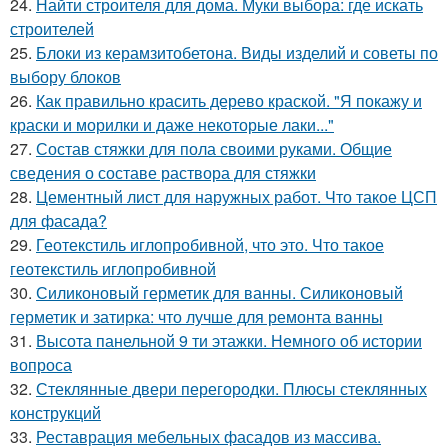
24.
Найти строителя для дома. Муки выбора: где искать
строителей
25.
Блоки из керамзитобетона. Виды изделий и советы по
выбору блоков
26.
Как правильно красить дерево краской. "Я покажу и
краски и морилки и даже некоторые лаки..."
27.
Состав стяжки для пола своими руками. Общие
сведения о составе раствора для стяжки
28.
Цементный лист для наружных работ. Что такое ЦСП
для фасада?
29.
Геотекстиль иглопробивной, что это. Что такое
геотекстиль иглопробивной
30.
Силиконовый герметик для ванны. Силиконовый
герметик и затирка: что лучше для ремонта ванны
31.
Высота панельной 9 ти этажки. Немного об истории
вопроса
32.
Стеклянные двери перегородки. Плюсы стеклянных
конструкций
33.
Реставрация мебельных фасадов из массива.