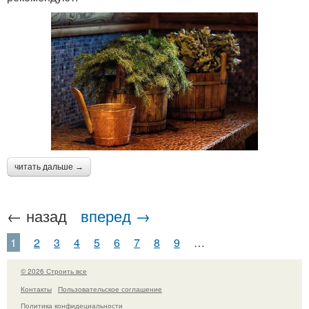
читать дальше →
← назад
вперед →
1
2
3
4
5
6
7
8
9
…
© 2026 Строить все
Контакты
Пользовательское соглашение
Политика конфидециальности