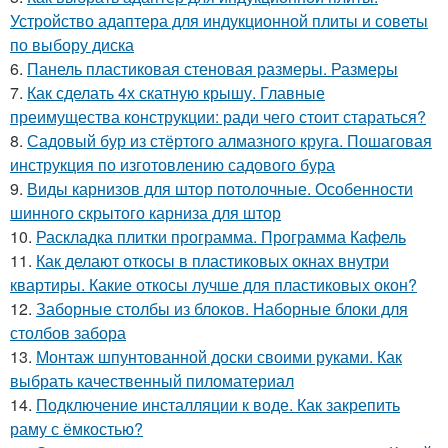
Устройство адаптера для индукционной плиты и советы
по выбору диска
6.
Панель пластиковая стеновая размеры. Размеры
7.
Как сделать 4х скатную крышу. Главные
преимущества конструкции: ради чего стоит стараться?
8.
Садовый бур из стёртого алмазного круга. Пошаговая
инструкция по изготовлению садового бура
9.
Виды карнизов для штор потолочные. Особенности
шинного скрытого карниза для штор
10.
Раскладка плитки программа. Программа Кафель
11.
Как делают откосы в пластиковых окнах внутри
квартиры. Какие откосы лучше для пластиковых окон?
12.
Заборные столбы из блоков. Наборные блоки для
столбов забора
13.
Монтаж шпунтованной доски своими руками. Как
выбрать качественный пиломатериал
14.
Подключение инсталляции к воде. Как закрепить
раму с ёмкостью?