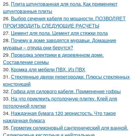
25.
Плита шпунтованная для пола. Как применяют
шпунтованные плиты
26.
Выбор сечения кабеля по мощности. ПОЗВОЛЯЕТ
ПРОИЗВОДИТЬ СЛЕДУЮЩИЕ РАСЧЕТЫ
27.
Цемент для пола. Цемент для стяжки пола
28.
Почему в доме заводятся муравьи. Домашние
муравьи – откуда они берутся?
29.
Проводка электрики в деревянном доме.
Составление схемы
30.
Кромка для мебели ПВХ. Из ПВХ
31.
Стеклянные двери перегородки. Плюсы стеклянных
конструкций
32.
Гофра для силового кабеля. Применение гофры
33.
На что приклеить потолочную плитку. Клей для
потолочной плитки
34.
Наждачная бумага 120 зернистость. Что такое
наждачная бумага
35.
Герметик силиконовый сантехнический для ванной.
Силиконовые кислотные и нейтральные