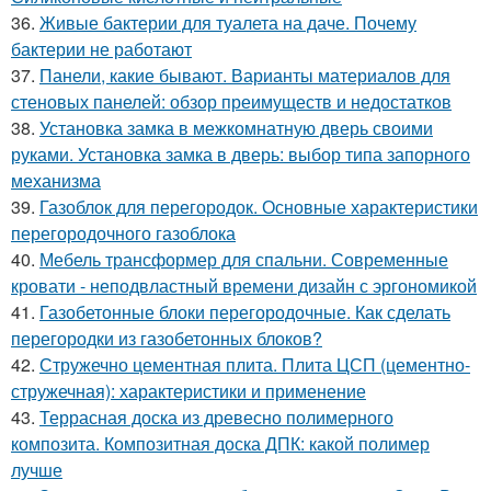
36.
Живые бактерии для туалета на даче. Почему
бактерии не работают
37.
Панели, какие бывают. Варианты материалов для
стеновых панелей: обзор преимуществ и недостатков
38.
Установка замка в межкомнатную дверь своими
руками. Установка замка в дверь: выбор типа запорного
механизма
39.
Газоблок для перегородок. Основные характеристики
перегородочного газоблока
40.
Мебель трансформер для спальни. Современные
кровати - неподвластный времени дизайн с эргономикой
41.
Газобетонные блоки перегородочные. Как сделать
перегородки из газобетонных блоков?
42.
Стружечно цементная плита. Плита ЦСП (цементно-
стружечная): характеристики и применение
43.
Террасная доска из древесно полимерного
композита. Композитная доска ДПК: какой полимер
лучше