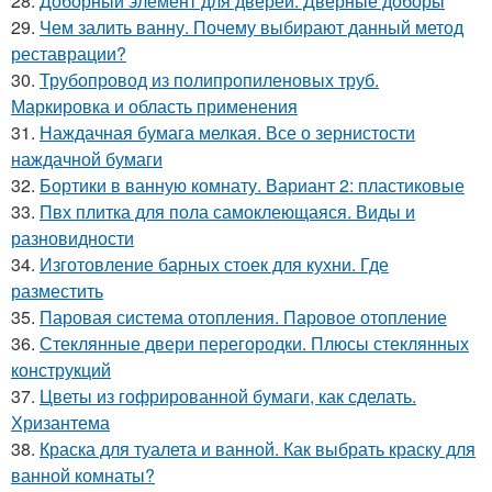
28.
Доборный элемент для дверей. Дверные доборы
29.
Чем залить ванну. Почему выбирают данный метод
реставрации?
30.
Трубопровод из полипропиленовых труб.
Маркировка и область применения
31.
Наждачная бумага мелкая. Все о зернистости
наждачной бумаги
32.
Бортики в ванную комнату. Вариант 2: пластиковые
33.
Пвх плитка для пола самоклеющаяся. Виды и
разновидности
34.
Изготовление барных стоек для кухни. Где
разместить
35.
Паровая система отопления. Паровое отопление
36.
Стеклянные двери перегородки. Плюсы стеклянных
конструкций
37.
Цветы из гофрированной бумаги, как сделать.
Хризантема
38.
Краска для туалета и ванной. Как выбрать краску для
ванной комнаты?