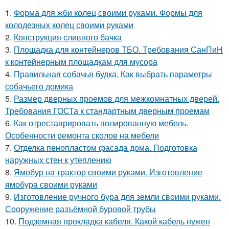
1.
Форма для жби колец своими руками. Формы для
колодезных колец своими руками
2.
Конструкция сливного бачка
3.
Площадка для контейнеров ТБО. Требования СанПиН
к контейнерным площадкам для мусора
4.
Правильная собачья будка. Как выбрать параметры
собачьего домика
5.
Размер дверных проемов для межкомнатных дверей.
Требования ГОСТа к стандартным дверным проемам
6.
Как отреставрировать полированную мебель.
Особенности ремонта сколов на мебели
7.
Отделка пенопластом фасада дома. Подготовка
наружных стен к утеплению
8.
Ямобур на трактор своими руками. Изготовление
ямобура своими руками
9.
Изготовление ручного бура для земли своими руками.
Сооружение разъёмной буровой трубы
10.
Подземная прокладка кабеля. Какой кабель нужен