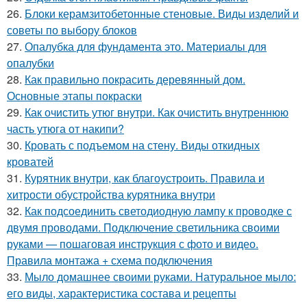
26.
Блоки керамзитобетонные стеновые. Виды изделий и
советы по выбору блоков
27.
Опалубка для фундамента это. Материалы для
опалубки
28.
Как правильно покрасить деревянный дом.
Основные этапы покраски
29.
Как очистить утюг внутри. Как очистить внутреннюю
часть утюга от накипи?
30.
Кровать с подъемом на стену. Виды откидных
кроватей
31.
Курятник внутри, как благоустроить. Правила и
хитрости обустройства курятника внутри
32.
Как подсоединить светодиодную лампу к проводке с
двумя проводами. Подключение светильника своими
руками — пошаговая инструкция с фото и видео.
Правила монтажа + схема подключения
33.
Мыло домашнее своими руками. Натуральное мыло:
его виды, характеристика состава и рецепты