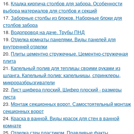
16.
Кладка кирпича столбов для забора. Особенности
выбора материалов для столбов и секций
17.
Заборные столбы из блоков. Наборные блоки для
столбов забора
18.
Водопровод на даче. Трубы ПНД
19.
Отделка комнаты панелями. Виды панелей для
внутренней отделки
20.
Плиты цементно стружечные. Цементно-стружечная
плита
21.
Капельный полив для теплицы своими руками из
шланга. Капельный полив: капельницы, спринклеры,
микроразбрызгиватели
22.
Лист шифера плоский. Шифер плоский - размеры
листа
23.
Монтаж секционных ворот. Самостоятельный монтаж
секционных ворот
24.
Краска в ванной. Виды красок для стен в ванной
комнате
25.
Отделка стен пластиком. Правдивые факты