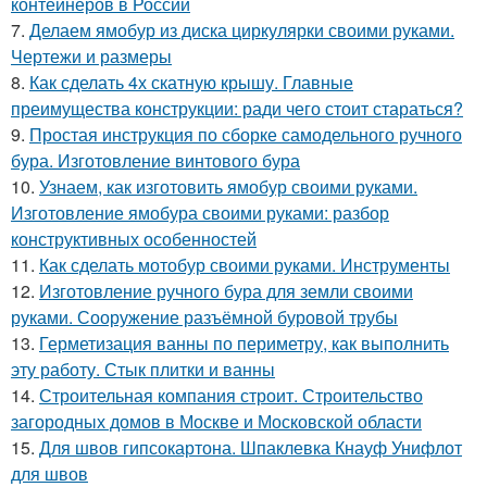
контейнеров в России
7.
Делаем ямобур из диска циркулярки своими руками.
Чертежи и размеры
8.
Как сделать 4х скатную крышу. Главные
преимущества конструкции: ради чего стоит стараться?
9.
Простая инструкция по сборке самодельного ручного
бура. Изготовление винтового бура
10.
Узнаем, как изготовить ямобур своими руками.
Изготовление ямобура своими руками: разбор
конструктивных особенностей
11.
Как сделать мотобур своими руками. Инструменты
12.
Изготовление ручного бура для земли своими
руками. Сооружение разъёмной буровой трубы
13.
Герметизация ванны по периметру, как выполнить
эту работу. Стык плитки и ванны
14.
Строительная компания строит. Строительство
загородных домов в Москве и Московской области
15.
Для швов гипсокартона. Шпаклевка Кнауф Унифлот
для швов