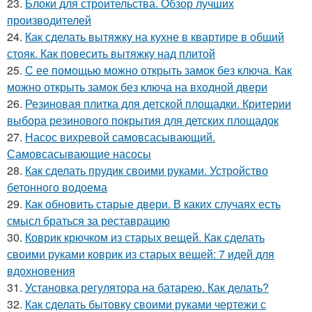
23.
Блоки для строительства. Обзор лучших
производителей
24.
Как сделать вытяжку на кухне в квартире в общий
стояк. Как повесить вытяжку над плитой
25.
С ее помощью можно открыть замок без ключа. Как
можно открыть замок без ключа на входной двери
26.
Резиновая плитка для детской площадки. Критерии
выбора резинового покрытия для детских площадок
27.
Насос вихревой самовсасывающий.
Самовсасывающие насосы
28.
Как сделать прудик своими руками. Устройство
бетонного водоема
29.
Как обновить старые двери. В каких случаях есть
смысл браться за реставрацию
30.
Коврик крючком из старых вещей. Как сделать
своими руками коврик из старых вещей: 7 идей для
вдохновения
31.
Установка регулятора на батарею. Как делать?
32.
Как сделать бытовку своими руками чертежи с