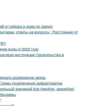
й от забора и дома по закону
ентарии, ответы на вопросы : Расстояние от
ДПК?
чки воды в 2022 году
шаговая инструкция строительства и
сделать раздвижную дверь
 Схемы подключения дифавтоматов
одельный земляной бур (ямобур, землебур)
обходимы
?
а кухни?