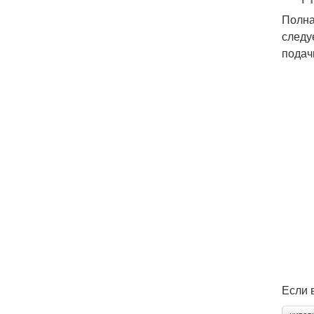
Полна
следу
подач
Если 