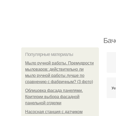
Бач
Популярные материалы
Мыло ручной работы. Премудрости
мыловаров: действительно ли
мыло ручной работы лучше по
сравнению с фабричным? (3 фото)
Ус
Облицовка фасада панелями.
Критерии выбора фасадной
панельной отделки
Насосная станция с датчиком