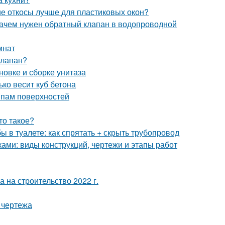
ие откосы лучше для пластиковых окон?
Зачем нужен обратный клапан в водопроводной
мнат
клапан?
овке и сборке унитаза
ько весит куб бетона
ипам поверхностей
то такое?
бы в туалете: как спрятать + скрыть трубопровод
ками: виды конструкций, чертежи и этапы работ
а на строительство 2022 г.
 чертежа