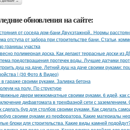
ь дальше →
ледние обновления на сайте:
стояния от соседа дом-бани Двухэтажной.. Нормы расстояни
ма отступа от забора при строительстве бани. Статьи, комм
до границы участка
весно полимерная доска. Как делают террасные доски из 
тема предотвращения протечек воды. Лучшие датчики проте
троить душ на даче. Летний душ на даче своими руками: по
ройства | (30 Фото & Видео)
 в гараже своими руками. Заливка бетона
олеум на полу. По структуре
движные двери межкомнатные своими руками. 6 идей, как 
ключение дифавтомата в трехфазной сети с заземлением.
к сделать бур для столбов своими руками. Как сделать сам
обур своими руками из перфоратора. Какие материалы не
лые блоки для строительства. Какие виды камней подойдут
х плитка для пола на кухню. Какая плитка подойдет для пол