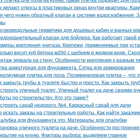
к делают откосы в пластиковых окнах внутри квартиры. Как
я чего нужен обратный клапан в системе водоснабжения. 
мы
сокомодульные герметики для душевых кабин и ванных ко
едохранительный клапан для бойлера. Как работает такой 
змеры крепления унитаза. Крепежи, применяемые при устан
олько весит куб бетона м200 с щебнем в жидком виде. Скол
нтаж зеркала на стену. Особенности крепления к разным т
тка арматурная для фундамента. Сетка для армирования
нолеумная плитка для пола. Поливиниловая плитка –, что э
к закрыть трубы в туалете быстро и просто. Как закрыть тру
строить уличный туалет. Уличный туалет на даче своими ру
боты по строительству. Кто это такие?
строить сарай недорого. №4. Каркасный сарай для дачи
е искать заказы на строительные работы. Как найти заказчик
алубка для фундамента это. Материалы для опалубки
тановка уличного туалета на даче. Особенности построения
крытие на кухню. Факторы выбора: выделяем главное