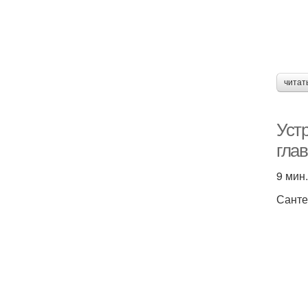
читат
Устр
гла
9 мин.
Санте