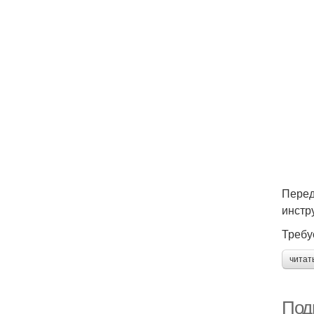
Перед
инстр
Требу
читат
Под