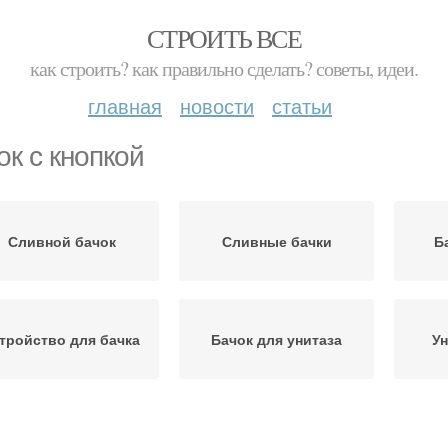
СТРОИТЬ ВСЕ
как строить? как правильно сделать? советы, идеи.
главная
новости
статьи
ок с кнопкой
Сливной бачок
Сливные бачки
Б
тройство для бачка
Бачок для унитаза
Ун
Слив для бачков
Унитазы с кнопками