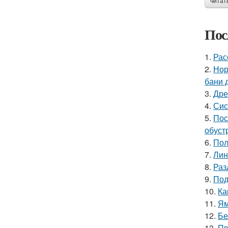
читат
Пос
1.
Рас
2.
Нор
бани 
3.
Дре
4.
Сис
5.
Пос
обуст
6.
Пол
7.
Лин
8.
Раз
9.
Под
10.
Ка
11.
Ям
12.
Бе
13.
Пв