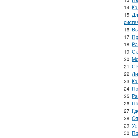
14.
Ка
15.
Дл
систе
16.
Вы
17.
Пр
18.
Ра
19.
Ск
20.
Мо
21.
Се
22.
Ли
23.
Ка
24.
По
25.
Ра
26.
По
27.
Гд
28.
Оп
29.
Ус
30.
По