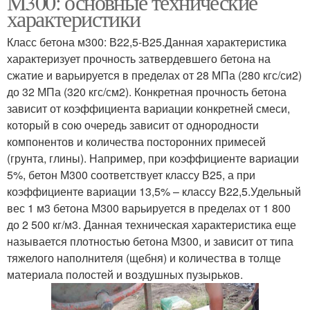
М300: основные технические
характеристики
Класс бетона м300: В22,5-В25.Данная характеристика
характеризует прочность затвердевшего бетона на
сжатие и варьируется в пределах от 28 МПа (280 кгс/си2)
до 32 МПа (320 кгс/см2). Конкретная прочность бетона
зависит от коэффициента вариации конкретней смеси,
который в сою очередь зависит от однородности
компонентов и количества посторонних примесей
(грунта, глины). Например, при коэффициенте вариации
5%, бетон М300 соответствует классу В25, а при
коэффициенте вариации 13,5% – классу В22,5.Удельный
вес 1 м3 бетона М300 варьируется в пределах от 1 800
до 2 500 кг/м3. Данная техническая характеристика еще
называется плотностью бетона М300, и зависит от типа
тяжелого наполнителя (щебня) и количества в толще
материала полостей и воздушных пузырьков.