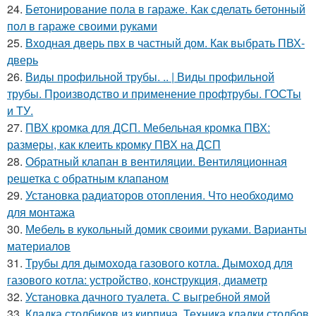
24.
Бетонирование пола в гараже. Как сделать бетонный
пол в гараже своими руками
25.
Входная дверь пвх в частный дом. Как выбрать ПВХ-
дверь
26.
Виды профильной трубы. .. | Виды профильной
трубы. Производство и применение профтрубы. ГОСТы
и ТУ.
27.
ПВХ кромка для ДСП. Мебельная кромка ПВХ:
размеры, как клеить кромку ПВХ на ДСП
28.
Обратный клапан в вентиляции. Вентиляционная
решетка с обратным клапаном
29.
Установка радиаторов отопления. Что необходимо
для монтажа
30.
Мебель в кукольный домик своими руками. Варианты
материалов
31.
Трубы для дымохода газового котла. Дымоход для
газового котла: устройство, конструкция, диаметр
32.
Установка дачного туалета. С выгребной ямой
33.
Кладка столбиков из кирпича. Техника кладки столбов