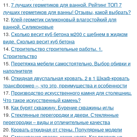
11.
7 лучших герметиков для ванной. Рейтинг ТОП 7
лучших герметиков для ванны! Отзывы, какой выбрать?
12.
Клей-герметик силиконовый влагостойкий для
ванной. Силиконовые
13.
Сколько весит куб бетона м200 с щебнем в жидком
виде. Сколько весит куб бетона
14.
Строительство строительные работы. 1.
Строительство
15.
Перетяжка мебели самостоятельно. Выбор обивки и
наполнителя
16.
Откидная двуспальная кровать. 2 в 1 Шкаф-кровать
трансформер –, что это, преимущества и особенности
17.
Производство искусственного камня для столешниц.
Что такое искусственный камень?
18.
Как бурят скважину. Бурение скважины-иглы
19.
Стеклянные перегородки и двери. Стеклянные
перегородки – виды и отличительные качества
20.
Кровать откидная от стены. Популярные модели
21.
Смешивание красок, какие цвета. Как правильно