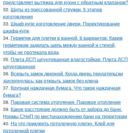
представляет вытяжка для кухни с обратным клапаном?
32.
Щиты из прессованной стружки. 5 этапов
изготовления
33.
Шкаф купе изготовление двери. Проектирование
шкафа-купе
34.
Герметик для плитки в ванной. 6 вариантов: Каким
герметиком заделать щель между ванной и стеной,
чтобы не протекала вода
35.
Плита ДСП шпунтованная влагостойкая. Плита ДСП
шпунтованная
36.
Вскрыть замок дверной. Когда дверь предательски
захлопнулась: как открыть замок без ключа
37.
Крупная наждачная бумага. Что такое наждачная
бумага?
38.
Паровая система отопления. Паровое отопление
39.
Какое расстояние должно быть от забора до бани.
Нормы СНиП по местонахождению бани на территории
40.
На что приклеить потолочную плитку. Клей для
потолочной плитки