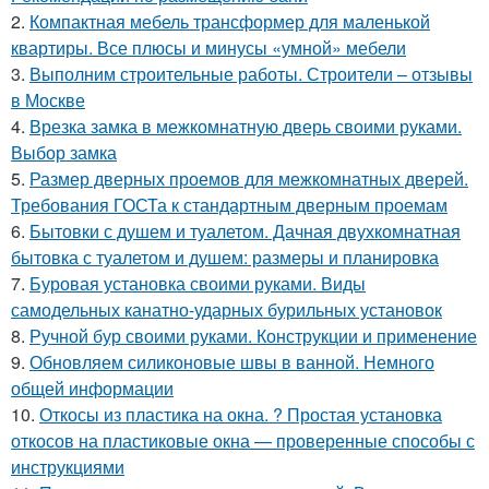
2.
Компактная мебель трансформер для маленькой
квартиры. Все плюсы и минусы «умной» мебели
3.
Выполним строительные работы. Строители – отзывы
в Москве
4.
Врезка замка в межкомнатную дверь своими руками.
Выбор замка
5.
Размер дверных проемов для межкомнатных дверей.
Требования ГОСТа к стандартным дверным проемам
6.
Бытовки с душем и туалетом. Дачная двухкомнатная
бытовка с туалетом и душем: размеры и планировка
7.
Буровая установка своими руками. Виды
самодельных канатно-ударных бурильных установок
8.
Ручной бур своими руками. Конструкции и применение
9.
Обновляем силиконовые швы в ванной. Немного
общей информации
10.
Откосы из пластика на окна. ? Простая установка
откосов на пластиковые окна — проверенные способы с
инструкциями