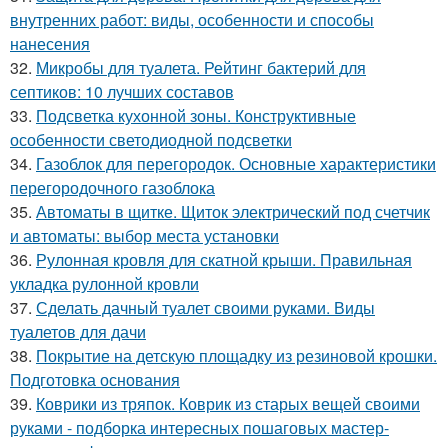
внутренних работ: виды, особенности и способы
нанесения
32.
Микробы для туалета. Рейтинг бактерий для
септиков: 10 лучших составов
33.
Подсветка кухонной зоны. Конструктивные
особенности светодиодной подсветки
34.
Газоблок для перегородок. Основные характеристики
перегородочного газоблока
35.
Автоматы в щитке. Щиток электрический под счетчик
и автоматы: выбор места установки
36.
Рулонная кровля для скатной крыши. Правильная
укладка рулонной кровли
37.
Сделать дачный туалет своими руками. Виды
туалетов для дачи
38.
Покрытие на детскую площадку из резиновой крошки.
Подготовка основания
39.
Коврики из тряпок. Коврик из старых вещей своими
руками - подборка интересных пошаговых мастер-