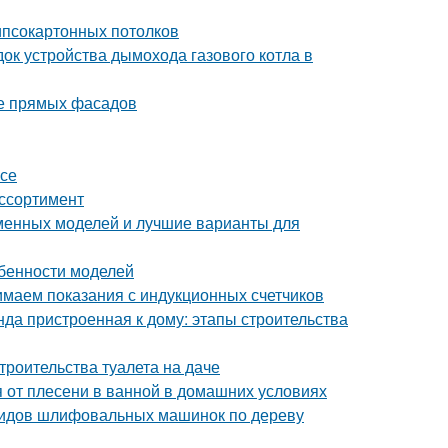
гипсокартонных потолков
ок устройства дымохода газового котла в
ие прямых фасадов
асе
ассортимент
еменных моделей и лучшие варианты для
обенности моделей
нимаем показания с индукционных счетчиков
нда пристроенная к дому: этапы строительства
троительства туалета на даче
ся от плесени в ванной в домашних условиях
видов шлифовальных машинок по дереву