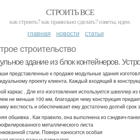
СТРОИТЬ ВСЕ
как строить? как правильно сделать? советы, идеи.
главная
новости
статьи
трое строительство
ульное здание из блок контейнеров. Устр
аши представленные к продаже модульные здания изготовля
идуальному проекту клиента. Каждый входящий в конструкц
ой каркас . Для его изготовления используется швеллер из
ием не меньше 100 мм, благодаря чему конструкция придае
чику жесткость и обеспечивает ему достаточно долгий срок э
яя обшивка . Как правило, она выполнена из сэндвич-пане
рофилированного металлического листа
инкованной стали. Поверх наносится особая
ная краска разных вариантов.