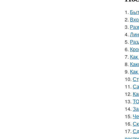
1.
Быт
2.
Вхо
3.
Раз
4.
Лин
5.
Раз
6.
Кро
7.
Как
8.
Как
9.
Как
10.
Ст
11.
Са
12.
Ка
13.
ТО
14.
За
15.
Че
16.
Ск
17.
Сд
постр