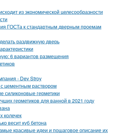
исходит из экономической целесообразности
сти
ния ГОСТа к стандартным дверным проемам
сделать раздвижную дверь
арактеристики
бную: 6 вариантов размещения
етиков
пания - Dev Stroy
 с цементным раствором
ие силиконовые герметики
учших герметиков для ванной в 2021 году
вана
х колечек
ько весит куб бетона
амые красивые идеи и пошаговое описание их