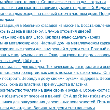
м обшивают теплицы. Органическое стекло для покрытия
толок из гипсокартона своими руками с подсветкой. Виды 
тановка дымоходов на газовый котел в частном доме. Поряд
ом доме
ставрация мебельных фасадов из массива. Восстановлен
крыть дверь в квартиру. Служба открытия дверей
нтаж карниза для штор. Как правильно сделать карниз
м на металлокаркасе. Частный дом на металлическом карк
коративные краски для внутренней отделки стен. Богатый 
овать с подъемом к стене. Откидная кровать: формы совр
енных идей (100 фото)
сос малыш для колодца. Технические характеристики и ос
етчик электроэнергии, как снять показания, какие числа. С
к построить Веранду к дому своими руками из дерева. Вера
косы окна из пластика. Преимущества пластика
роительство туалета на даче своими руками. Особенности с
к избавиться от плесени в ванной. От А до Я: Как избавить
шинка для ошкуривания деревянных поверхностей. Пять 
нели для отделки. Варианты отделки стен панелями