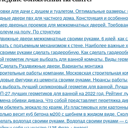
овки для дачи с душем и туалетом. Оптимальные размеры: 
дные двери пвх для частного дома. Конструкция и особенно
мер дверных проемов для межкомнатных дверей. Требова
олеум на полу. По структуре
движные двери межкомнатные своими руками. 6 идей, как 
вать с подъемным механизмом к стене. Наиболее важные х
 своими руками сделать гардеробную. Как сделать гардеро
ой герметик лучше выбрать для ванной комнаты. Виды герм
 Сделать Раздвижные двери. Варианты монтажа
роительные работы компании. Московская строительная ком
довые фигурки из цемента своими руками. Нюансы работы
к выбрать лучший силиконовый герметик для ванной. Лучш
П-27 лучших герметиков для ванной на 2022 год. Рейтинг л
мена обивки дивана. Что собой представляет перетяжка ди
м обклеить зеркало по краям. Из пластиковых или картонны
олько весит куб бетона м200 с щебнем в жидком виде. Скол
елать водопад своими руками. Водопад своими руками — с
ойки у себя на участке (135 фото + видео)