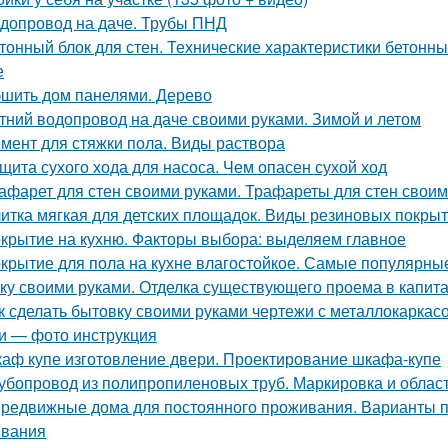
допровод на даче. Трубы ПНД
тонный блок для стен. Технические характеристики бетонны
е
шить дом панелями. Дерево
тний водопровод на даче своими руками. Зимой и летом
мент для стяжки пола. Виды раствора
щита сухого хода для насоса. Чем опасен сухой ход
афарет для стен своими руками. Трафареты для стен своими
итка мягкая для детских площадок. Виды резиновых покры
крытие на кухню. Факторы выбора: выделяем главное
крытие для пола на кухне влагостойкое. Самые популярны
ку своими руками. Отделка существующего проема в капитал
к сделать бытовку своими руками чертежи с металлокаркасо
и — фото инструкция
аф купе изготовление двери. Проектирование шкафа-купе
убопровод из полипропиленовых труб. Маркировка и облас
редвижные дома для постоянного проживания. Варианты п
вания