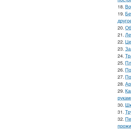
18.
Во
19.
Бе
друго
20.
Об
21.
Ле
22.
Це
23.
За
24.
Тр
25.
Пл
26.
По
27.
По
28.
Ар
29.
Ка
рукам
30.
Шк
31.
Тр
32.
Пе
прожи