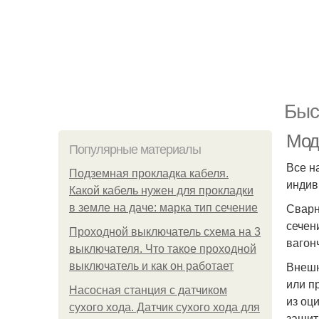
Быс
Мод
Популярные материалы
Все н
Подземная прокладка кабеля.
индив
Какой кабель нужен для прокладки
Сварн
в земле на даче: марка тип сечение
сечен
Проходной выключатель схема на 3
вагон
выключателя. Что такое проходной
Внешн
выключатель и как он работает
или п
Насосная станция с датчиком
из оц
сухого хода. Датчик сухого хода для
защит