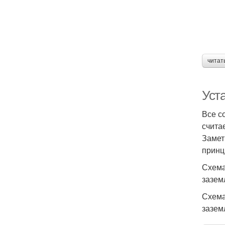
читат
Уст
Все с
счита
Замет
принц
Схема
зазем
Схема
зазем