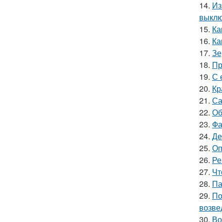
14.
Из
выкл
15.
Ка
16.
Ка
17.
Зе
18.
Пр
19.
С 
20.
Кр
21.
Са
22.
Об
23.
Фа
24.
Де
25.
Оп
26.
Ре
27.
Чт
28.
Па
29.
По
возве
30.
Во