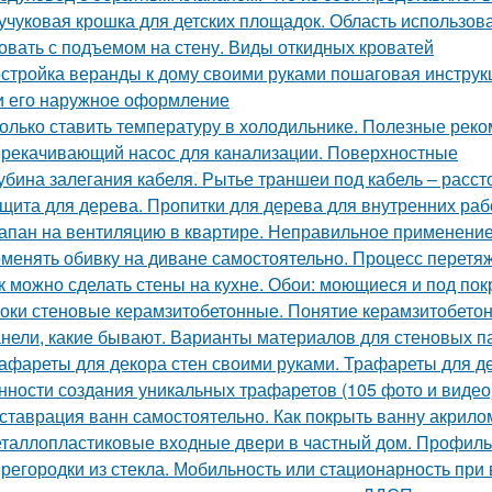
учуковая крошка для детских площадок. Область использов
овать с подъемом на стену. Виды откидных кроватей
стройка веранды к дому своими руками пошаговая инструк
и его наружное оформление
олько ставить температуру в холодильнике. Полезные рек
рекачивающий насос для канализации. Поверхностные
убина залегания кабеля. Рытье траншеи под кабель – расс
щита для дерева. Пропитки для дерева для внутренних раб
апан на вентиляцию в квартире. Неправильное применени
менять обивку на диване самостоятельно. Процесс перетяж
к можно сделать стены на кухне. Обои: моющиеся и под пок
оки стеновые керамзитобетонные. Понятие керамзитобето
нели, какие бывают. Варианты материалов для стеновых п
афареты для декора стен своими руками. Трафареты для де
нности создания уникальных трафаретов (105 фото и видео
ставрация ванн самостоятельно. Как покрыть ванну акрил
таллопластиковые входные двери в частный дом. Профиль
регородки из стекла. Мобильность или стационарность при 