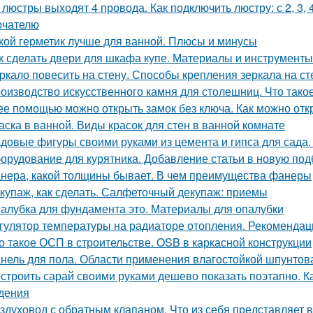
 люстры выходят 4 провода. Как подключить люстру: с 2, 3
ючателю
кой герметик лучше для ванной. Плюсы и минусы
к сделать двери для шкафа купе. Материалы и инструменты
ркало повесить на стену. Способы крепления зеркала на ст
оизводство искусственного камня для столешниц. Что тако
ее помощью можно открыть замок без ключа. Как можно отк
аска в ванной. Виды красок для стен в ванной комнате
довые фигуры своими руками из цемента и гипса для сада.
орудование для курятника. Добавление статьи в новую под
нера, какой толщины бывает. В чем преимущества фанеры
купаж, как сделать. Салфеточный декупаж: приемы
алубка для фундамента это. Материалы для опалубки
гулятор температуры на радиаторе отопления. Рекомендац
о такое ОСП в строительстве. OSB в каркасной конструкции
нель для пола. Области применения влагостойкой шпунто
строить сарай своими руками дешево показать поэтапно. Ка
дения
здуховод с обратным клапаном. Что из себя представляет 