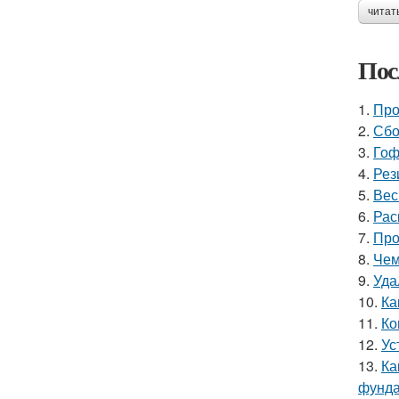
читат
Пос
1.
Про
2.
Сбо
3.
Гоф
4.
Рез
5.
Вес
6.
Рас
7.
Про
8.
Чем
9.
Уда
10.
Ка
11.
Ко
12.
Ус
13.
Ка
фунд