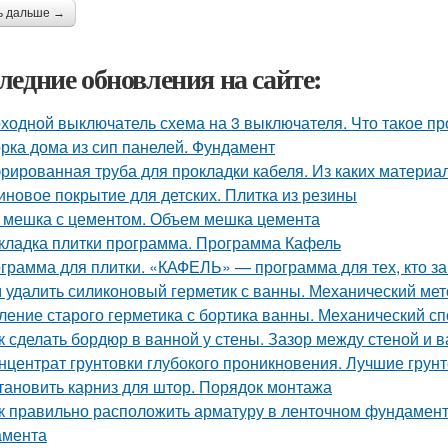
ь дальше →
ледние обновления на сайте:
ходной выключатель схема на 3 выключателя. Что такое пр
рка дома из сип панелей. Фундамент
рированная труба для прокладки кабеля. Из каких материа
иновое покрытие для детских. Плитка из резины
 мешка с цементом. Объем мешка цемента
кладка плитки программа. Программа Кафель
грамма для плитки. «КАФЕЛЬ» — программа для тех, кто з
 удалить силиконовый герметик с ванны. Механический мет
ление старого герметика с бортика ванны. Механический с
к сделать бордюр в ванной у стены. Зазор между стеной и 
нцентрат грунтовки глубокого проникновения. Лучшие грун
тановить карниз для штор. Порядок монтажа
к правильно расположить арматуру в ленточном фундамент
амента