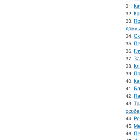
31.
Ка
32.
Кр
33.
По
дому 
34.
Ск
35.
Пе
36.
Гл
37.
За
38.
Кл
39.
По
40.
Ка
41.
Бл
42.
Па
43.
Тр
особе
44.
Ре
45.
Ме
46.
Пе