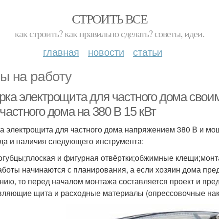
СТРОИТЬ ВСЕ
как строить? как правильно сделать? советы, идеи.
главная
новости
статьи
ы на работу
рка электрощита для частного дома свои
частного дома на 380 В 15 кВт
а электрощита для частного дома напряжением 380 В и мощ
да и наличия следующего инструмента:
огубцы;плоская и фигурная отвёртки;обжимные клещи;монт
аботы начинаются с планирования, а если хозяин дома пре
нию, то перед началом монтажа составляется проект и пред
вляющие щита и расходные материалы (опрессовочные након