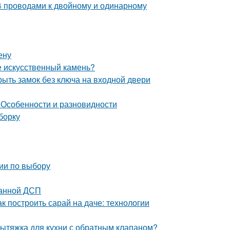
, 4 проводами к двойному и одинарному
ену
е искусственный камень?
рыть замок без ключа на входной двери
 Особенности и разновидности
борку
ии по выбору
ванной ДСП
к построить сарай на даче: технологии
вытяжка для кухни с обратным клапаном?