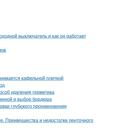
оходной выключатель и как он работает
лов
анимается кафельной плиткой
од
пособ удаления герметика
ванной и выбор бордюра
товки глубокого проникновения
е. Преимущества и недостатки ленточного