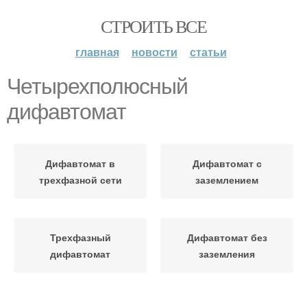
СТРОИТЬ ВСЕ
главная
новости
статьи
Четырехполюсный
дифавтомат
Дифавтомат в
Дифавтомат с
трехфазной сети
заземлением
Трехфазный
Дифавтомат без
дифавтомат
заземления