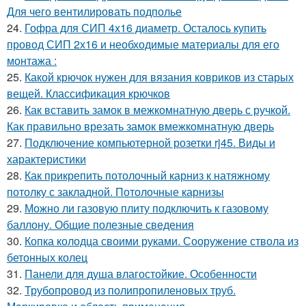
Для чего вентилировать подполье
24.
Гофра для СИП 4х16 диаметр. Осталось купить
провод СИП 2х16 и необходимые материалы для его
монтажа :
25.
Какой крючок нужен для вязания ковриков из старых
вещей. Классификация крючков
26.
Как вставить замок в межкомнатную дверь с ручкой.
Как правильно врезать замок вмежкомнатную дверь
27.
Подключение компьютерной розетки rj45. Виды и
характеристики
28.
Как прикрепить потолочный карниз к натяжному
потолку с закладной. Потолочные карнизы
29.
Можно ли газовую плиту подключить к газовому
баллону. Общие полезные сведения
30.
Копка колодца своими руками. Сооружение ствола из
бетонных колец
31.
Панели для душа влагостойкие. Особенности
32.
Трубопровод из полипропиленовых труб.