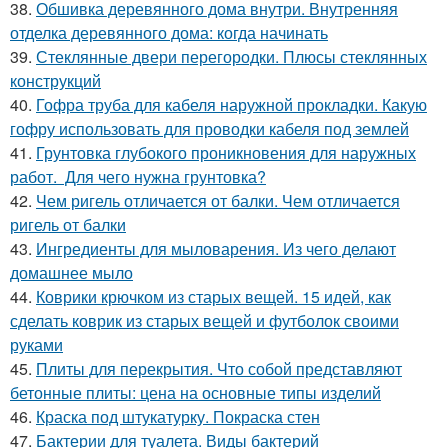
38.
Обшивка деревянного дома внутри. Внутренняя
отделка деревянного дома: когда начинать
39.
Стеклянные двери перегородки. Плюсы стеклянных
конструкций
40.
Гофра труба для кабеля наружной прокладки. Какую
гофру использовать для проводки кабеля под землей
41.
Грунтовка глубокого проникновения для наружных
работ. Для чего нужна грунтовка?
42.
Чем ригель отличается от балки. Чем отличается
ригель от балки
43.
Ингредиенты для мыловарения. Из чего делают
домашнее мыло
44.
Коврики крючком из старых вещей. 15 идей, как
сделать коврик из старых вещей и футболок своими
руками
45.
Плиты для перекрытия. Что собой представляют
бетонные плиты: цена на основные типы изделий
46.
Краска под штукатурку. Покраска стен
47.
Бактерии для туалета. Виды бактерий