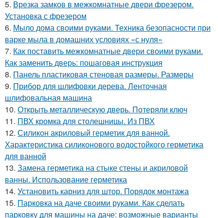
5.
Врезка замков в межкомнатные двери фрезером.
Установка с фрезером
6.
Мыло дома своими руками. Техника безопасности при
варке мыла в домашних условиях «с нуля»
7.
Как поставить межкомнатные двери своими руками.
Как заменить дверь: пошаговая инструкция
8.
Панель пластиковая стеновая размеры. Размеры
9.
Прибор для шлифовки дерева. Ленточная
шлифовальная машина
10.
Открыть металлическую дверь. Потеряли ключ
11.
ПВХ кромка для столешницы. Из ПВХ
12.
Силикон акриловый герметик для ванной.
Характеристика силиконового водостойкого герметика
для ванной
13.
Замена герметика на стыке стены и акриловой
ванны. Использование герметика
14.
Установить карниз для штор. Порядок монтажа
15.
Парковка на даче своими руками. Как сделать
парковку для машины на даче: возможные варианты