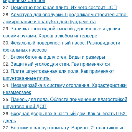
кирпичных столбов
27.
Цементно песчаная плита. Их чего состоит ЦСП
28.
Арматура для опалубки. Продолжаем строительство:
армирование и опалубка для фундамента
29.
Заливка эпоксидной смолой деревянные изделия
своими руками. Хорош в любом интерьере
30.
Фекальный поверхностный насос. Разновидности
фекальных насосов
31.
Блоки бетонные для стен. Виды и размеры
32.
Защитный уголок для стен. Где применяются
33.
Плита шпунтованная для пола. Как применяют
шпунтованные плиты
34.
Незамерзайка в систему отопления. Характеристики
незамерзаек
35.
Панель для пола. Области применения влагостойкой
шпунтованной ДСП
36.
Входная дверь пвх в частный дом. Как выбрать ПВХ-
дверь
37.
Бортики в ванную комнату. Вариант 2: пластиковые