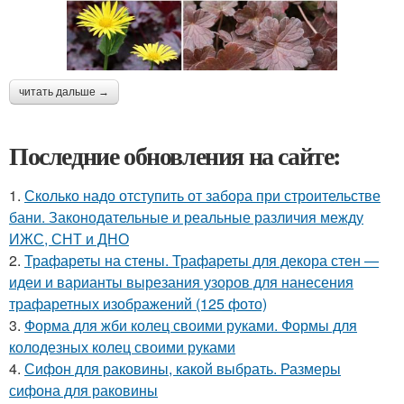
читать дальше →
Последние обновления на сайте:
1.
Сколько надо отступить от забора при строительстве
бани. Законодательные и реальные различия между
ИЖС, СНТ и ДНО
2.
Трафареты на стены. Трафареты для декора стен —
идеи и варианты вырезания узоров для нанесения
трафаретных изображений (125 фото)
3.
Форма для жби колец своими руками. Формы для
колодезных колец своими руками
4.
Сифон для раковины, какой выбрать. Размеры
сифона для раковины