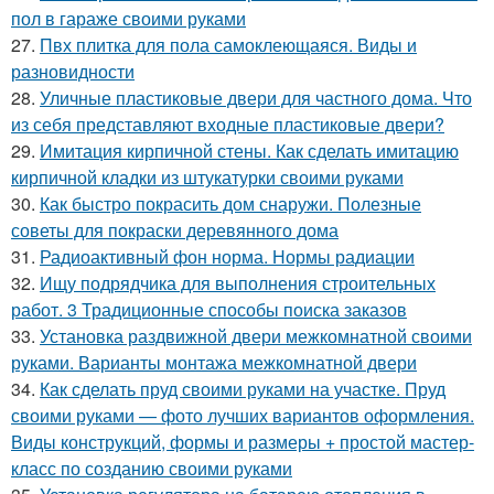
пол в гараже своими руками
27.
Пвх плитка для пола самоклеющаяся. Виды и
разновидности
28.
Уличные пластиковые двери для частного дома. Что
из себя представляют входные пластиковые двери?
29.
Имитация кирпичной стены. Как сделать имитацию
кирпичной кладки из штукатурки своими руками
30.
Как быстро покрасить дом снаружи. Полезные
советы для покраски деревянного дома
31.
Радиоактивный фон норма. Нормы радиации
32.
Ищу подрядчика для выполнения строительных
работ. 3 Традиционные способы поиска заказов
33.
Установка раздвижной двери межкомнатной своими
руками. Варианты монтажа межкомнатной двери
34.
Как сделать пруд своими руками на участке. Пруд
своими руками — фото лучших вариантов оформления.
Виды конструкций, формы и размеры + простой мастер-
класс по созданию своими руками