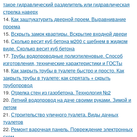
такое гидравлический разделитель или гидравлическая
стрелка наверх
14.
Как заштукатурить дверной проем. Выравнивание
проема
15.
Вскрыть замок квартиры. Вскрытие входной двери
16.
Сколько весит куб бетона м200 с щебнем в жидком
виде. Сколько весит куб бетона
17.
Трубы водопроводные полиэтиленовые. Способ
изготовления, технические характеристики и ГОСТы
18.
Как закрыть трубы в туалете быстро и просто. Как
закрыть трубы в туалете: как спрятать + скрыть
трубопровод
19.
Отделка стен из газобетона. Технология №2
20.
Летний водопровод на даче своими руками. Зимой и
летом
21.
Строительство уличного туалета. Виды дачных
туалетов
22.
Ремонт варочная панель. Повреждение электронных
схем