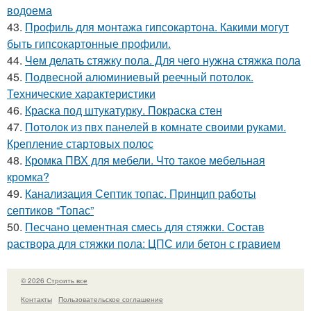
водоема
43.
Профиль для монтажа гипсокартона. Какими могут
быть гипсокартонные профили.
44.
Чем делать стяжку пола. Для чего нужна стяжка пола
45.
Подвесной алюминиевый реечный потолок.
Технические характеристики
46.
Краска под штукатурку. Покраска стен
47.
Потолок из пвх панелей в комнате своими руками.
Крепление стартовых полос
48.
Кромка ПВХ для мебели. Что такое мебельная
кромка?
49.
Канализация Септик топас. Принцип работы
септиков “Топас”
50.
Песчано цементная смесь для стяжки. Состав
раствора для стяжки пола: ЦПС или бетон с гравием
© 2026 Строить все
Контакты
Пользовательское соглашение