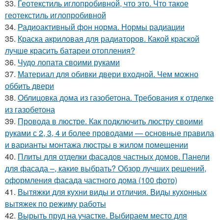
33.
Геотекстиль иглопробивной, что это. Что такое
геотекстиль иглопробивной
34.
Радиоактивный фон норма. Нормы радиации
35.
Краска акриловая для радиаторов. Какой краской
лучше красить батареи отопления?
36.
Чудо лопата своими руками
37.
Материал для обивки двери входной. Чем можно
оббить двери
38.
Облицовка дома из газобетона. Требования к отделке
из газобетона
39.
Провода в люстре. Как подключить люстру своими
руками с 2, 3, 4 и более проводами — основные правила
и варианты монтажа люстры в жилом помещении
40.
Плиты для отделки фасадов частных домов. Панели
для фасада –, какие выбрать? Обзор лучших решений,
оформления фасада частного дома (100 фото)
41.
Вытяжки для кухни виды и отличия. Виды кухонных
вытяжек по режиму работы
42.
Вырыть пруд на участке. Выбираем место для