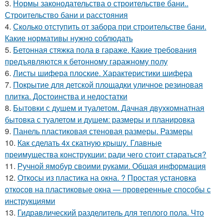
3.
Нормы законодательства о строительстве бани..
Строительство бани и расстояния
4.
Сколько отступить от забора при строительстве бани.
Какие нормативы нужно соблюдать
5.
Бетонная стяжка пола в гараже. Какие требования
предъявляются к бетонному гаражному полу
6.
Листы шифера плоские. Характеристики шифера
7.
Покрытие для детской площадки уличное резиновая
плитка. Достоинства и недостатки
8.
Бытовки с душем и туалетом. Дачная двухкомнатная
бытовка с туалетом и душем: размеры и планировка
9.
Панель пластиковая стеновая размеры. Размеры
10.
Как сделать 4х скатную крышу. Главные
преимущества конструкции: ради чего стоит стараться?
11.
Ручной ямобур своими руками. Общая информация
12.
Откосы из пластика на окна. ? Простая установка
откосов на пластиковые окна — проверенные способы с
инструкциями
13.
Гидравлический разделитель для теплого пола. Что