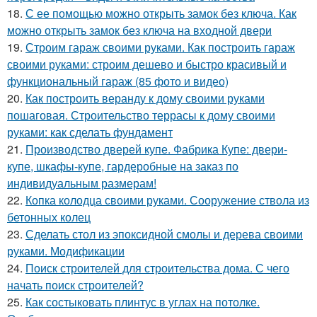
18.
С ее помощью можно открыть замок без ключа. Как
можно открыть замок без ключа на входной двери
19.
Строим гараж своими руками. Как построить гараж
своими руками: строим дешево и быстро красивый и
функциональный гараж (85 фото и видео)
20.
Как построить веранду к дому своими руками
пошаговая. Строительство террасы к дому своими
руками: как сделать фундамент
21.
Производство дверей купе. Фабрика Купе: двери-
купе, шкафы-купе, гардеробные на заказ по
индивидуальным размерам!
22.
Копка колодца своими руками. Сооружение ствола из
бетонных колец
23.
Сделать стол из эпоксидной смолы и дерева своими
руками. Модификации
24.
Поиск строителей для строительства дома. С чего
начать поиск строителей?
25.
Как состыковать плинтус в углах на потолке.