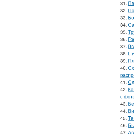
31.
Пв
32.
По
33.
Бо
34.
Са
35.
Тр
36.
Го
37.
Вв
38.
Гр
39.
Пл
40.
Сх
распр
41.
Сд
42.
Ко
с фот
43.
Бе
44.
Ви
45.
Те
46.
Бы
47.
Ав