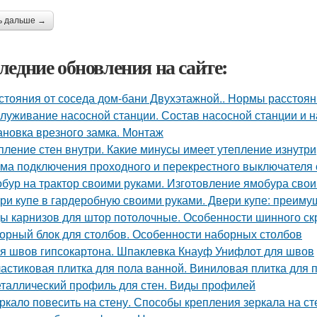
ь дальше →
ледние обновления на сайте:
стояния от соседа дом-бани Двухэтажной.. Нормы расстояни
луживание насосной станции. Состав насосной станции и н
ановка врезного замка. Монтаж
пление стен внутри. Какие минусы имеет утепление изнутри
ма подключения проходного и перекрестного выключателя с
бур на трактор своими руками. Изготовление ямобура сво
ри купе в гардеробную своими руками. Двери купе: преиму
ы карнизов для штор потолочные. Особенности шинного ск
орный блок для столбов. Особенности наборных столбов
я швов гипсокартона. Шпаклевка Кнауф Унифлот для швов
астиковая плитка для пола ванной. Виниловая плитка для 
таллический профиль для стен. Виды профилей
ркало повесить на стену. Способы крепления зеркала на ст