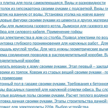
х плитка для пола самоклеющаяся. Виды и разновидности
толок из гипсокартона своими руками с подсветкой. Виды 
ртик на ванную от воды. Установка уголка на новую ванну
довые фигурки своими руками из цемента и других материал
убы для дымохода газового котла. Дымоход для газового кот
фра для силового кабеля. Применение гофры
од электричества в дом со столба. Подвод электрики по воз
унтовка глубокого проникновения для наружных работ. Для
ощадь круглой трубы. Для чего нужны геометрические выч
ема соединения проводов в распределительной коробке. В
еделительной коробке
елать веранду к дому своими руками. Этап первый – закла
врики из тряпок. Коврик из старых вещей своими руками -
о примерами
тонный пол в гараже своими руками. Требования к бетонно
ды фасадных панелей для наружной отделки офиса. Вы сл
плые водяные полы своими руками. Расчет теплого водяно
товка дачная своими руками. Этапы строительства дачной
томат для электроплиты 220в. Выбор устройства