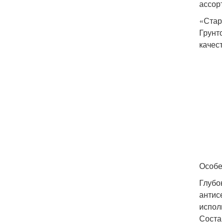
ассор
«Стар
Грунт
качес
Особе
Глубо
антис
испол
Соста