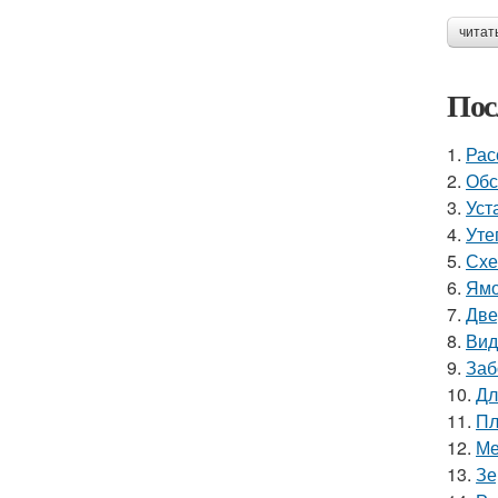
читат
Пос
1.
Рас
2.
Обс
3.
Уст
4.
Уте
5.
Схе
6.
Ямо
7.
Две
8.
Вид
9.
Заб
10.
Дл
11.
Пл
12.
Ме
13.
Зе