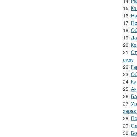
14.
Ра
15.
Ка
16.
На
17.
По
18.
Об
19.
Да
20.
Кр
21.
Ст
виду
22.
Га
23.
Об
24.
Ка
25.
Ак
26.
Ба
27.
Ус
харак
28.
По
29.
Сд
30.
Бо