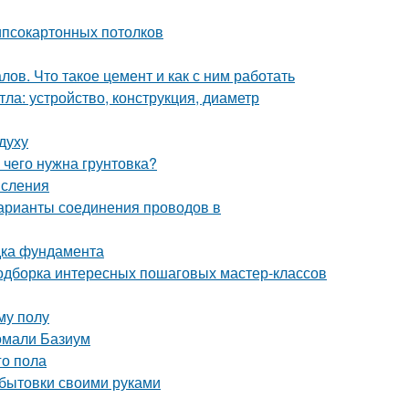
гипсокартонных потолков
ов. Что такое цемент и как с ним работать
ла: устройство, конструкция, диаметр
духу
 чего нужна грунтовка?
исления
арианты соединения проводов в
дка фундамента
 подборка интересных пошаговых мастер-классов
му полу
омали Базиум
го пола
 бытовки своими руками