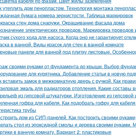
сцветка кабеля по фазам. Цвет жилы заземления
к утеплить дом пенопластом. Технология монтажа пеноплас
ждачная бумага номера зернистости. Таблица маркировок
краска стен дома снаружи. Окрашивание фасада дома
означение электрических проводов. Маркировка проводов 
тчик сухого хода для насоса. Когда оно не гарантирует отк
аска в ванной. Виды красок для стен в ванной комнате
еновые панели для ванной под плитку листовые. Особенно
раж своими руками от фундамента до крыши. Выбор фунда
орудование для курятника. Добавление статьи в новую под
к вставить замок в межкомнатную дверь с ручкой. Как пра
риловая эмаль для радиаторов отопления. Какие составы 
рельеф из гипсовой штукатурки. Изготовление из гипсовой 
иленная гофра для кабеля. Как подобрать гофру для кабеля
теристика трубы
строить дом из СИП-панелей. Как построить своими руками
елать стол из эпоксидной смолы и дерева своими руками.
ртики в ванную комнату. Вариант 2: пластиковые