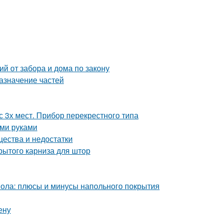
й от забора и дома по закону
азначение частей
 3х мест. Прибор перекрестного типа
ими руками
щества и недостатки
рытого карниза для штор
пола: плюсы и минусы напольного покрытия
ену