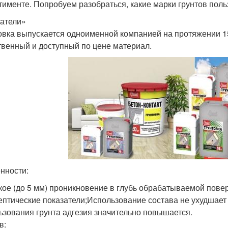
тименте. Попробуем разобраться, какие марки грунтов пол
атели»
овка выпускается одноименной компанией на протяжении 15
твенный и доступный по цене материал.
нности:
кое (до 5 мм) проникновение в глубь обрабатываемой пове
ептические показатели;Использование состава не ухудшае
ьзования грунта адгезия значительно повышается.
в: