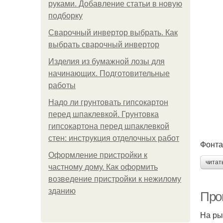
руками. Добавление статьи в новую
подборку
Сварочный инвертор выбрать. Как
выбрать сварочный инвертор
Изделия из бумажной лозы для
начинающих. Подготовительные
работы
Надо ли грунтовать гипсокартон
перед шпаклевкой. Грунтовка
гипсокартона перед шпаклевкой
стен: инструкция отделочных работ
Фонта
Оформление пристройки к
читат
частному дому. Как оформить
возведение пристройки к нежилому
зданию
Про
На ры