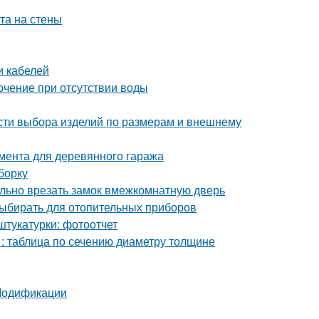
та на стены
и кабелей
лючение при отсутствии воды
сти выбора изделий по размерам и внешнему
мента для деревянного гаража
борку
вильно врезать замок вмежкомнатную дверь
выбирать для отопительных приборов
штукатурки: фотоотчет
 : таблица по сечению диаметру толщине
 Модификации