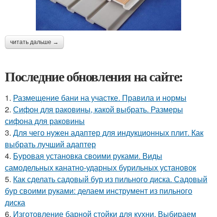
читать дальше →
Последние обновления на сайте:
1.
Размещение бани на участке. Правила и нормы
2.
Сифон для раковины, какой выбрать. Размеры
сифона для раковины
3.
Для чего нужен адаптер для индукционных плит. Как
выбрать лучший адаптер
4.
Буровая установка своими руками. Виды
самодельных канатно-ударных бурильных установок
5.
Как сделать садовый бур из пильного диска. Садовый
бур своими руками: делаем инструмент из пильного
диска
6.
Изготовление барной стойки для кухни. Выбираем