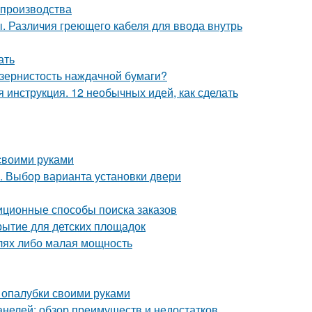
 производства
. Различия греющего кабеля для ввода внутрь
ать
 зернистость наждачной бумаги?
инструкция. 12 необычных идей, как сделать
своими руками
. Выбор варианта установки двери
иционные способы поиска заказов
рытие для детских площадок
алях либо малая мощность
 опалубки своими руками
анелей: обзор преимуществ и недостатков