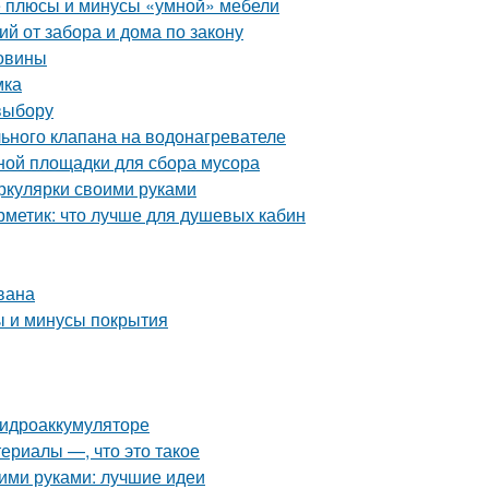
е плюсы и минусы «умной» мебели
й от забора и дома по закону
ковины
мка
выбору
ьного клапана на водонагревателе
ной площадки для сбора мусора
иркулярки своими руками
рметик: что лучше для душевых кабин
вана
ы и минусы покрытия
гидроаккумуляторе
ериалы —, что это такое
оими руками: лучшие идеи