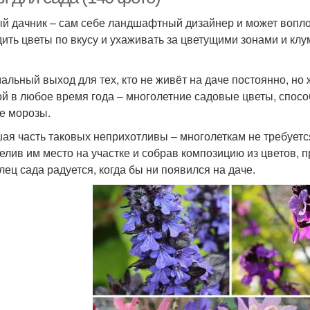
й дачник – сам себе ландшафтный дизайнер и может воплот
ить цветы по вкусу и ухаживать за цветущими зонами и клу
альный выход для тех, кто не живёт на даче постоянно, но
й в любое время года – многолетние садовые цветы, спосо
е морозы.
ая часть таковых неприхотливы – многолеткам не требует
елив им место на участке и собрав композицию из цветов, 
лец сада радуется, когда бы ни появился на даче.