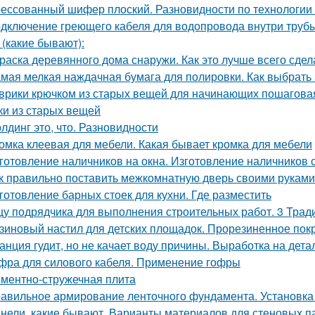
ессованный шифер плоский. Разновидности по технологии
дключение греющего кабеля для водопровода внутри трубы
 (какие бывают):
раска деревянного дома снаружи. Как это лучше всего сдел
мая мелкая наждачная бумага для полировки. Как выбрать
врики крючком из старых вещей для начинающих пошаговая 
ки из старых вещей
лдинг это, что. Разновидности
омка клеевая для мебели. Какая бывает кромка для мебели
готовление наличников на окна. Изготовление наличников 
к правильно поставить межкомнатную дверь своими руками
готовление барных стоек для кухни. Где разместить
у подрядчика для выполнения строительных работ. 3 Трад
зиновый настил для детских площадок. Прорезиненное пок
анция гудит, но не качает воду причины. Выработка на дет
фра для силового кабеля. Применение гофры
ментно-стружечная плита
авильное армирование ленточного фундамента. Установка
нели, какие бывают. Варианты материалов для стеновых п