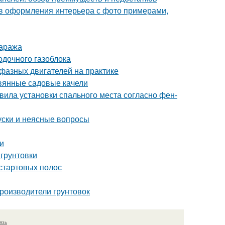
ов оформления интерьера с фото примерами,
гаража
одочного газоблока
фазных двигателей на практике
евянные садовые качели
вила установки спального места согласно фен-
уски и неясные вопросы
и
 грунтовки
 стартовых полос
роизводители грунтовок
язь