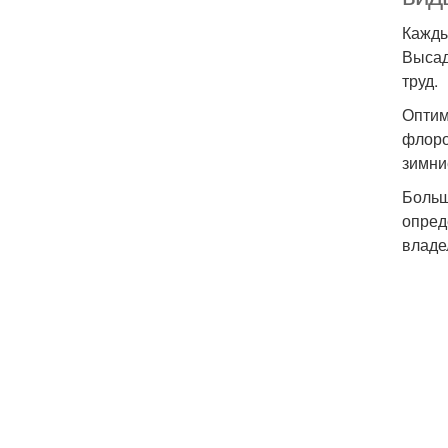
Кажды
Высад
труд.
Оптим
флоро
зимни
Больш
опред
владе