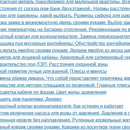
пактная мебель трансформер для маленькой квартиры. Вс
стояния от соседа дом-бани Двухэтажной.. Нормы расстояни
он для раковины, какой выбрать. Размеры сифона для ра
зка замка в межкомнатную дверь своими руками. Выбор за
чик температуры на батарею отопления. Рекомендации по 
атный клапан для водонагревателя. Замена предохранител
щадка под мусорные контейнеры. Обустройство контейнер
 сделать ямобур своими руками. Делаем ямобур из диска ц
метик для душевой кабины. Акриловый или силиконовый ге
роительство под ЛЭП. Расстояния охранной зоны
кой герметик лучше для ванной. Плюсы и минусы
мена обивки дивана. Что собой представляет перетяжка ди
крытие для детских площадок из резиновой. Главные плюс
сцветка кабеля по фазам. Цвет жилы заземления
шить дом панелями. Дерево
ратный клапан водонагревателя. Как устроен и работает
тчик включения насоса для воды от давления. Давление в 
лонная кровля без наплавления. Рулонные кровельные мат
аный коврик своими руками. Коврики из лоскутков ткани св