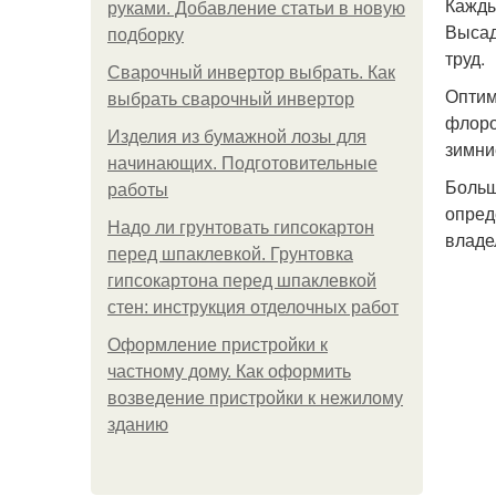
Кажды
руками. Добавление статьи в новую
Высад
подборку
труд.
Сварочный инвертор выбрать. Как
Оптим
выбрать сварочный инвертор
флоро
Изделия из бумажной лозы для
зимни
начинающих. Подготовительные
Больш
работы
опред
Надо ли грунтовать гипсокартон
владе
перед шпаклевкой. Грунтовка
гипсокартона перед шпаклевкой
стен: инструкция отделочных работ
Оформление пристройки к
частному дому. Как оформить
возведение пристройки к нежилому
зданию