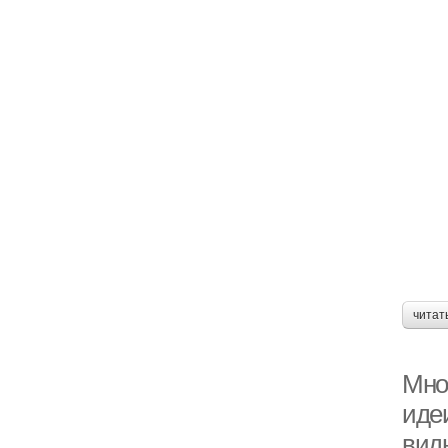
читат
Мно
идеи
вид