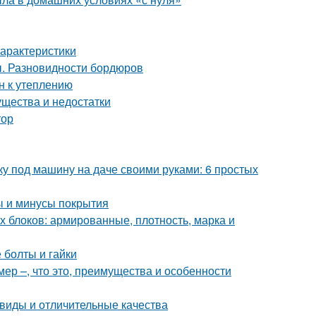
арактеристики
ы. Разновидности бордюров
н к утеплению
ущества и недостатки
тор
ку под машину на даче своими руками: 6 простых
ы и минусы покрытия
х блоков: армированные, плотность, марка и
 болты и гайки
ер –, что это, преимущества и особенности
виды и отличительные качества