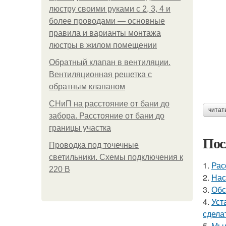
люстру своими руками с 2, 3, 4 и
более проводами — основные
правила и варианты монтажа
люстры в жилом помещении
Обратный клапан в вентиляции.
Вентиляционная решетка с
обратным клапаном
СНиП на расстояние от бани до
читат
забора. Расстояние от бани до
границы участка
Пос
Проводка под точечные
светильники. Схемы подключения к
1.
Рас
220 В
2.
Нас
3.
Обс
4.
Уст
сдела
5.
Мыл