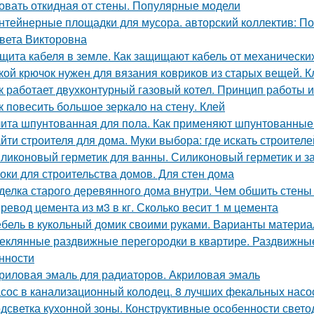
овать откидная от стены. Популярные модели
нтейнерные площадки для мусора. авторский коллектив: П
вета Викторовна
щита кабеля в земле. Как защищают кабель от механическ
кой крючок нужен для вязания ковриков из старых вещей. 
к работает двухконтурный газовый котел. Принцип работы 
к повесить большое зеркало на стену. Клей
ита шпунтованная для пола. Как применяют шпунтованные
йти строителя для дома. Муки выбора: где искать строителе
ликоновый герметик для ванны. Силиконовый герметик и за
оки для строительства домов. Для стен дома
делка старого деревянного дома внутри. Чем обшить стен
ревод цемента из м3 в кг. Сколько весит 1 м цемента
бель в кукольный домик своими руками. Варианты материа
еклянные раздвижные перегородки в квартире. Раздвижные 
нности
риловая эмаль для радиаторов. Акриловая эмаль
сос в канализационный колодец. 8 лучших фекальных насо
дсветка кухонной зоны. Конструктивные особенности свето