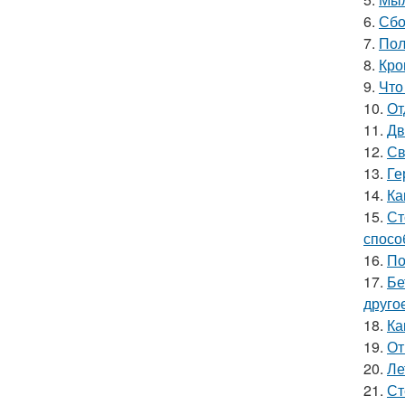
6.
Сбо
7.
Пол
8.
Кро
9.
Что
10.
От
11.
Дв
12.
Св
13.
Ге
14.
Ка
15.
Ст
спосо
16.
По
17.
Бе
друго
18.
Ка
19.
От
20.
Ле
21.
Ст