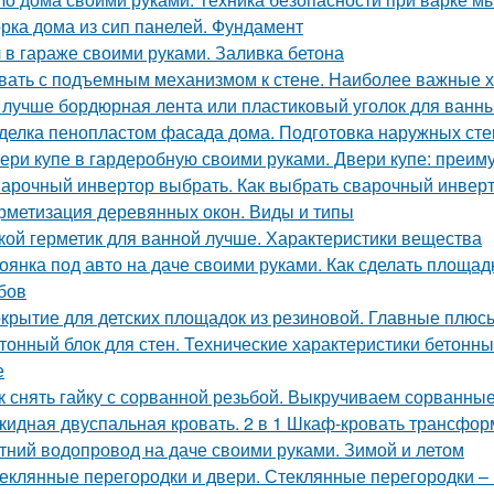
рка дома из сип панелей. Фундамент
 в гараже своими руками. Заливка бетона
вать с подъемным механизмом к стене. Наиболее важные х
 лучше бордюрная лента или пластиковый уголок для ванн
делка пенопластом фасада дома. Подготовка наружных сте
ери купе в гардеробную своими руками. Двери купе: преим
арочный инвертор выбрать. Как выбрать сварочный инвер
рметизация деревянных окон. Виды и типы
кой герметик для ванной лучше. Характеристики вещества
оянка под авто на даче своими руками. Как сделать площад
бов
крытие для детских площадок из резиновой. Главные плюс
тонный блок для стен. Технические характеристики бетонны
е
к снять гайку с сорванной резьбой. Выкручиваем сорванные
кидная двуспальная кровать. 2 в 1 Шкаф-кровать трансформ
тний водопровод на даче своими руками. Зимой и летом
еклянные перегородки и двери. Стеклянные перегородки – 