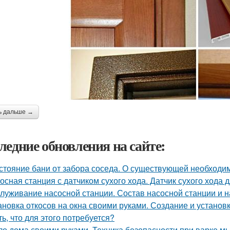
ь дальше →
ледние обновления на сайте:
стояние бани от забора соседа. О существующей необходи
осная станция с датчиком сухого хода. Датчик сухого хода 
луживание насосной станции. Состав насосной станции и н
ановка откосов на окна своими руками. Создание и установка
ть, что для этого потребуется?
о дома своими руками. Техника безопасности при варке м