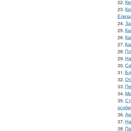
22.
Кр
23.
Ко
Елиза
24.
За
25.
Ка
26.
Ка
27.
Ка
28.
Пл
29.
На
30.
Си
31.
Бл
32.
От
33.
Пе
34.
Ме
35.
Ст
особе
36.
Ак
37.
На
38.
По