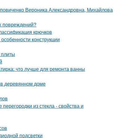
оповиченко Вероника Александровна, Михайлова
их повреждений?
Классификация крючков
и особенности конструкции
 плиты
й
тирка: что лучше для ремонта ванны
ы в деревянном доме
лов
перегородки из стекла - свойства и
сов
диодной подсветки