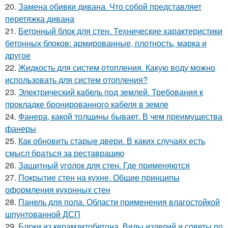
20.
Замена обивки дивана. Что собой представляет
перетяжка дивана
21.
Бетонный блок для стен. Технические характеристики
бетонных блоков: армированные, плотность, марка и
другое
22.
Жидкость для систем отопления. Какую воду можно
использовать для систем отопления?
23.
Электрический кабель под землей. Требования к
прокладке бронированного кабеля в земле
24.
Фанера, какой толщины бывает. В чем преимущества
фанеры
25.
Как обновить старые двери. В каких случаях есть
смысл браться за реставрацию
26.
Защитный уголок для стен. Где применяются
27.
Покрытие стен на кухне. Общие принципы
оформления кухонных стен
28.
Панель для пола. Области применения влагостойкой
шпунтованной ДСП
29.
Блоки из керамзитобетона. Виды изделий и советы по