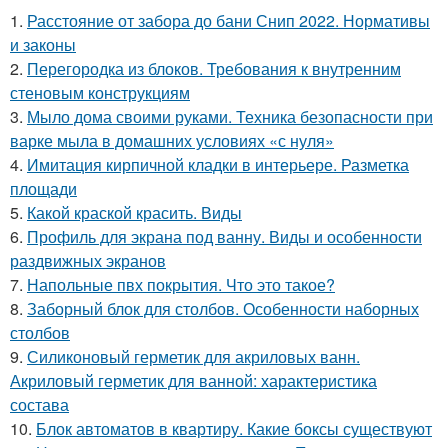
1.
Расстояние от забора до бани Снип 2022. Нормативы
и законы
2.
Перегородка из блоков. Требования к внутренним
стеновым конструкциям
3.
Мыло дома своими руками. Техника безопасности при
варке мыла в домашних условиях «с нуля»
4.
Имитация кирпичной кладки в интерьере. Разметка
площади
5.
Какой краской красить. Виды
6.
Профиль для экрана под ванну. Виды и особенности
раздвижных экранов
7.
Напольные пвх покрытия. Что это такое?
8.
Заборный блок для столбов. Особенности наборных
столбов
9.
Силиконовый герметик для акриловых ванн.
Акриловый герметик для ванной: характеристика
состава
10.
Блок автоматов в квартиру. Какие боксы существуют